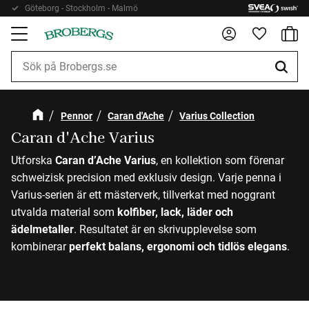
Göteborg - Stockholm - Malmö
Kundv
Meny
Favorite
Pennor
Caran d'Ache
Varius Collection
Caran d'Ache Varius
Utforska
Caran d’Ache Varius
, en kollektion som förenar
schweizisk precision med exklusiv design. Varje penna i
Varius-serien är ett mästerverk, tillverkat med noggrant
utvalda material som
kolfiber, lack, läder och
ädelmetaller
. Resultatet är en skrivupplevelse som
kombinerar
perfekt balans, ergonomi och tidlös elegans
.