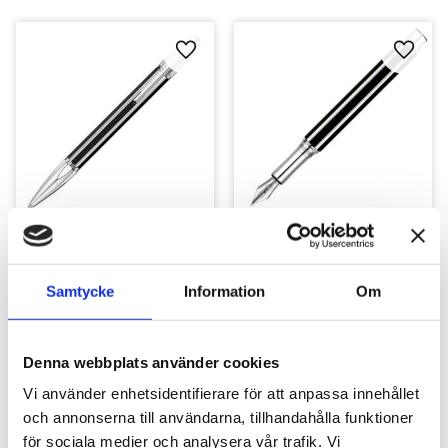
Lägg till i favoriter
Lägg ti
Caran d'Ache Varius 
Caran d'Ache Varius 
Chinablack Kulspets
Chinablack Reservoar
Kulspets
Reservoar
Samtycke
Information
Om
10 565
kr
17 820
kr
Denna webbplats använder cookies
Vi använder enhetsidentifierare för att anpassa innehållet
och annonserna till användarna, tillhandahålla funktioner
för sociala medier och analysera vår trafik. Vi