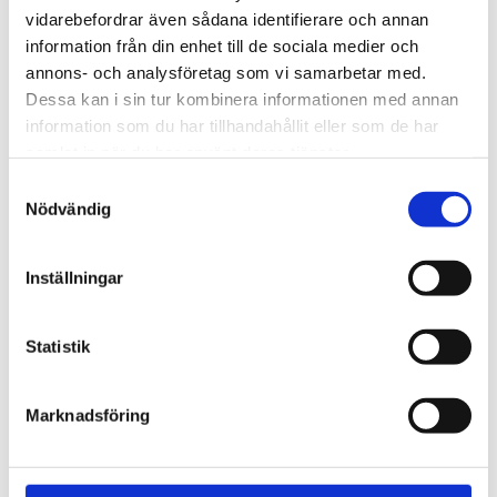
Lägg till i favoriter
Lägg ti
vidarebefordrar även sådana identifierare och annan
information från din enhet till de sociala medier och
annons- och analysföretag som vi samarbetar med.
Dessa kan i sin tur kombinera informationen med annan
information som du har tillhandahållit eller som de har
samlat in när du har använt deras tjänster.
S
Nödvändig
a
Caran d'Ache Varius 
Caran d'Ache Varius 
Ivanhoe Black Kulspets
Ivanhoe Black Reservoar
m
t
Kulspets
Reservoar
Inställningar
y
8 415
kr
12 625
kr
c
k
Statistik
e
s
Marknadsföring
v
a
Lägg till i favoriter
Lägg ti
l