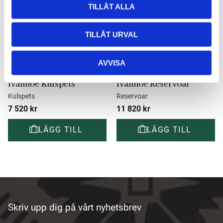
TILLÅT ALLA
TILLÅT URVAL
AVVISA
Caran d'Ache Varius 
Caran d'Ache Varius 
Ivanhoe Kulspets
Ivanhoe Reservoar
Kulspets
Reservoar
7 520
kr
11 820
kr
Skriv upp dig på vårt nyhetsbrev