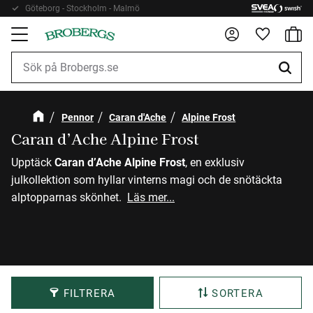
Göteborg - Stockholm - Malmö
Kundv
Meny
Favorite
Pennor
Caran d'Ache
Alpine Frost
Caran d’Ache Alpine Frost
Upptäck
Caran d’Ache Alpine Frost
, en exklusiv
julkollektion som hyllar vinterns magi och de snötäckta
alptopparnas skönhet.
Läs mer...
FILTRERA
SORTERA