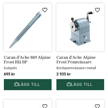
Lägg till i favoriter
Lägg ti
Caran d'Ache 849 Alpine 
Caran d'Ache Alpine 
Frost Blå BP
Frost Pennvässare
Kulspets
Bordspennvässare i metall
695
kr
2 935
kr