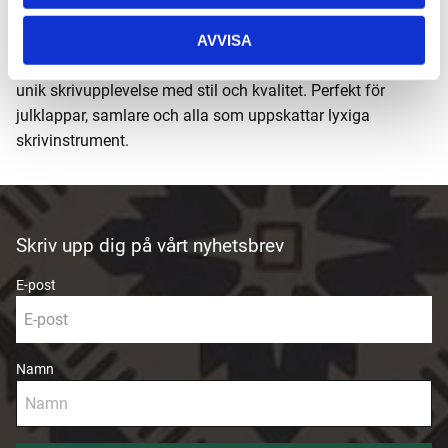
Kollektionen kombinerar schweizisk hantverkstradition
med inspirerande vinterpoesi. Varje detalj i Alpine Frost-
AVVISA
serien speglar den rena, frostiga estetiken och erbjuder en
unik skrivupplevelse med stil och kvalitet. Perfekt för
julklappar, samlare och alla som uppskattar lyxiga
skrivinstrument.
Skriv upp dig på vårt nyhetsbrev
E-post
Namn