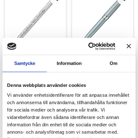
Lägg till i favoriter
Lägg ti
Caran d'Ache Ecridor 
Caran d'Ache Léman 
Alpine Frost BP
Alpine Frost BP
Samtycke
Information
Om
Kulspets
Kulspets
3 120
kr
6 755
kr
Denna webbplats använder cookies
Vi använder enhetsidentifierare för att anpassa innehållet
och annonserna till användarna, tillhandahålla funktioner
för sociala medier och analysera vår trafik. Vi
vidarebefordrar även sådana identifierare och annan
Lägg till i favoriter
information från din enhet till de sociala medier och
annons- och analysföretag som vi samarbetar med.