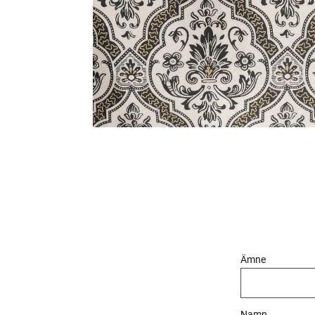
Ämne
Namn