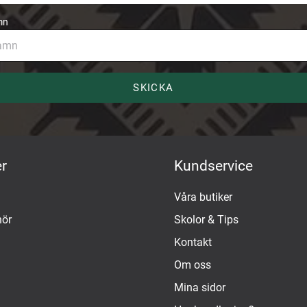
mn
SKICKA
r
Kundservice
Våra butiker
hör
Skolor & Tips
Kontakt
Om oss
Mina sidor