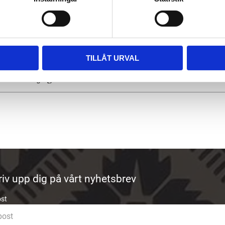
Vanliga frågor
 frakten?
TILLÅT URVAL
sätt kan jag använda?
riv upp dig på vårt nyhetsbrev
ost