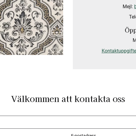
Mejl:
Tel
Öpp
M
Kontaktuppgifter
Välkommen att kontakta oss
E-postadress