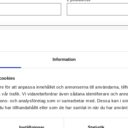
SKICKA
Information
fter behandlas i enlighet med vår
integritetspolicy
.
cookies
eller behöver hjälp? - brobergs@brobergs.se
e för att anpassa innehållet och annonserna till användarna, tillh
vår trafik. Vi vidarebefordrar även sådana identifierare och anna
nnons- och analysföretag som vi samarbetar med. Dessa kan i sin
med oss på kontoret? - 031153614
har tillhandahållit eller som de har samlat in när du har använt 
Inställningar
Statistik