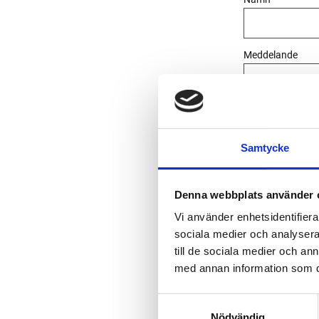
Meddelande
Samtycke
Dina personuppgi
E-post:
Denna webbplats använder 
Har du frågor 
Vi använder enhetsidentifierar
sociala medier och analysera 
Telefon:
till de sociala medier och a
Vill du prata 
med annan information som du 
S
Nödvändig
a