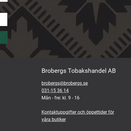
Brobergs Tobakshandel AB
brobergs@brobergs.se
031-15 36 14
Mån - fre: kl. 9 - 16
Kontaktuppgifter och öppettider för
våra butiker