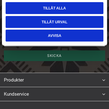
l
Skriv upp dig på vårt nyhetsbrev
TILLÅT ALLA
E-post
TILLÅT URVAL
Namn
AVVISA
SKICKA
Produkter
Kundservice