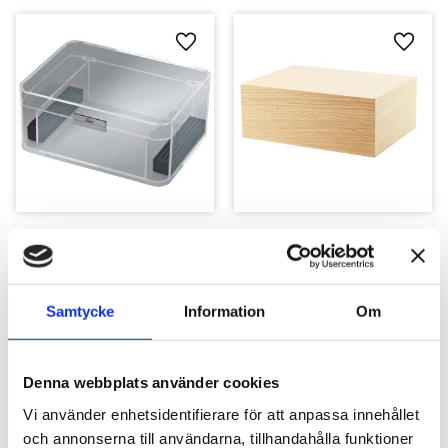
Lägg till i favoriter
Lägg ti
Zino Humidor Acrylic 
Zino Humidor Oak Natur
Clear
60 cigarrer
60 cigarrer
5 525
kr
8 465
kr
Samtycke
Information
Om
Denna webbplats använder cookies
Vi använder enhetsidentifierare för att anpassa innehållet
och annonserna till användarna, tillhandahålla funktioner