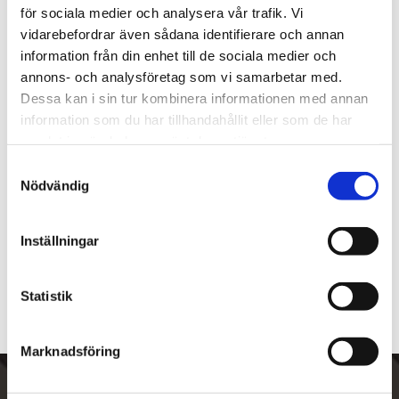
Lägg till i favoriter
Lägg ti
för sociala medier och analysera vår trafik. Vi
vidarebefordrar även sådana identifierare och annan
information från din enhet till de sociala medier och
annons- och analysföretag som vi samarbetar med.
Dessa kan i sin tur kombinera informationen med annan
information som du har tillhandahållit eller som de har
samlat in när du har använt deras tjänster.
Zino Humidor Oak Svart
Zino Resehumidor 
S
Travel soft leather PM 
Nödvändig
a
60 cigarrer
svart
10 - 12 cigarrer
m
8 465
kr
6 450
kr
t
Inställningar
y
c
k
Statistik
e
s
Marknadsföring
v
a