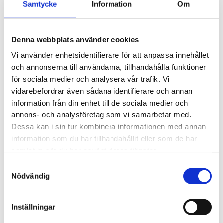
-
+
Samtycke
Information
Om
Lägg till 
Denna webbplats använder cookies
Lagerstatus
I lager
Vi använder enhetsidentifierare för att anpassa innehållet
Artikelnr
1952056
Tillverkare
Zino
och annonserna till användarna, tillhandahålla funktioner
för sociala medier och analysera vår trafik. Vi
Visa alla produkter från Zino
vidarebefordrar även sådana identifierare och annan
information från din enhet till de sociala medier och
Om produkten
annons- och analysföretag som vi samarbetar med.
Dessa kan i sin tur kombinera informationen med annan
information som du har tillhandahållit eller som de har
Denna resehumidor är utformad för att skydda dina
samlat in när du har använt deras tjänster.
cigarrer under transport. Med en kompakt och tålig
S
konstruktion rymmer den 10–12 cigarrer och är ett
Nödvändig
a
praktiskt val för resor och utflykter.
m
t
Mått
Inställningar
y