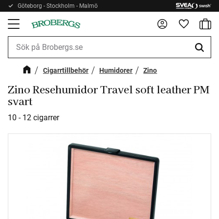
Göteborg - Stockholm - Malmö
Kundv
Meny
Favorite
Cigarrtillbehör
Humidorer
Zino
Zino Resehumidor Travel soft leather PM
svart
10 - 12 cigarrer