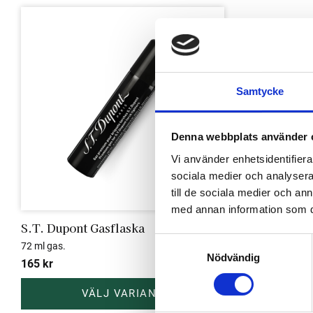
Lägg till i favoriter
Samtycke
Denna webbplats använder 
Vi använder enhetsidentifierar
sociala medier och analysera 
till de sociala medier och a
med annan information som du 
S.T. Dupont Gasflaska
S
72 ml gas.
Nödvändig
a
165
kr
m
t
y