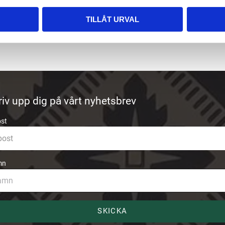
TILLÅT URVAL
riv upp dig på vårt nyhetsbrev
ost
mn
SKICKA