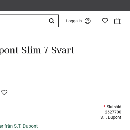
Kundva
Logga in
Favoriter
pont Slim 7 Svart
Lägg till i favoriter
Slutsåld
2627700
S.T. Dupont
er från S.T. Dupont