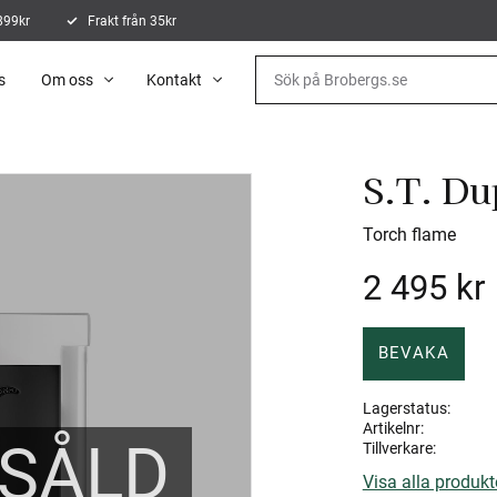
 899kr
Frakt från 35kr
s
Om oss
Kontakt
S.T. Du
Torch flame
2 495
kr
BEVAKA
Lagerstatus
Artikelnr
SÅLD
Tillverkare
Visa alla produkt