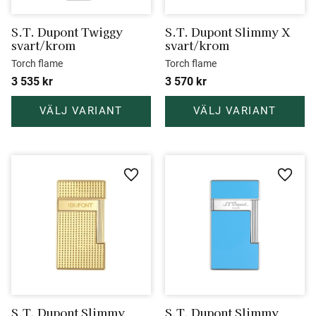
S.T. Dupont Twiggy 
S.T. Dupont Slimmy X 
svart/krom
svart/krom
Torch flame
Torch flame
3 535
kr
3 570
kr
Lägg till i favoriter
Lägg ti
S.T. Dupont Slimmy 
S.T. Dupont Slimmy 