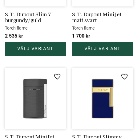
S.T. Dupont Slim 7 
S.T. Dupont MiniJet 
burgundy/guld
matt svart
Torch flame
Torch flame
2 535
kr
1 700
kr
Lägg till i favoriter
Lägg ti
S.T. Dupont MiniJet 
S.T. Dupont Slimmy 