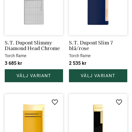
S.T. Dupont Slimmy 
S.T. Dupont Slim 7 
Diamond Head Chrome
blå/rose
Torch flame
Torch flame
3 685
kr
2 535
kr
Lägg till i favoriter
Lägg ti