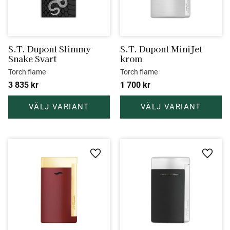
S.T. Dupont Slimmy 
S.T. Dupont MiniJet 
Snake Svart
krom
Torch flame
Torch flame
3 835
kr
1 700
kr
Lägg till i favoriter
Lägg ti