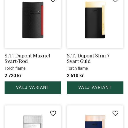
Lägg till i favoriter
Lägg ti
S.T. Dupont Maxijet 
S.T. Dupont Slim 7 
Svart/Röd
Svart Guld
Torch flame
Torch flame
2 720
kr
2 610
kr
Lägg till i favoriter
Lägg ti