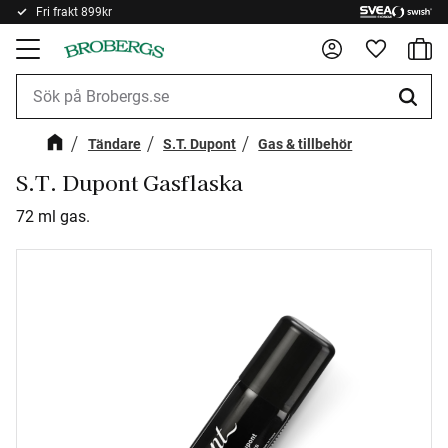
Fri frakt 899kr
Kundv
Meny
Favorite
Tändare
S.T. Dupont
Gas & tillbehör
S.T. Dupont Gasflaska
72 ml gas.