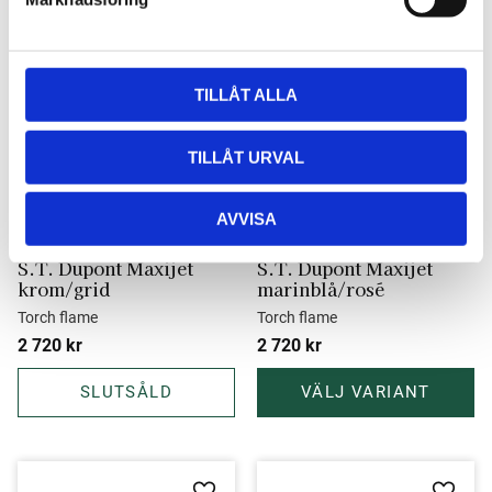
v
a
l
Lägg till i favoriter
Lägg ti
TILLÅT ALLA
TILLÅT URVAL
AVVISA
S.T. Dupont Maxijet 
S.T. Dupont Maxijet 
krom/grid
marinblå/rosé
Torch flame
Torch flame
2 720
kr
2 720
kr