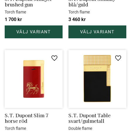
brushed gun
blå/guld
Torch flame
Torch flame
1 700
kr
3 460
kr
Lägg till i favoriter
Lägg ti
S.T. Dupont Slim 7 
S.T. Dupont Table 
horse röd
svart/gulmetall
Torch flame
Double flame