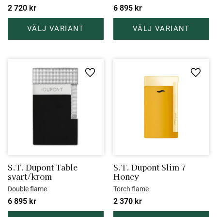
2 720
kr
6 895
kr
Lägg till i favoriter
Lägg ti
S.T. Dupont Table 
S.T. Dupont Slim 7 
svart/krom
Honey
Double flame
Torch flame
6 895
kr
2 370
kr