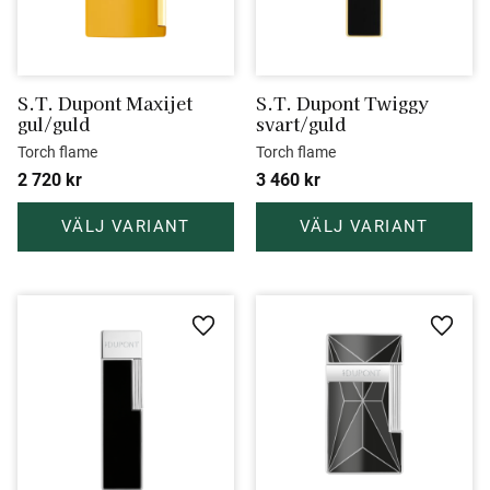
S.T. Dupont Maxijet 
S.T. Dupont Twiggy 
gul/guld
svart/guld
Torch flame
Torch flame
2 720
kr
3 460
kr
Lägg till i favoriter
Lägg ti