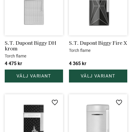
S.T. Dupont Biggy DH 
S.T. Dupont Biggy Fire X
krom
Torch flame
Torch flame
4 475
kr
4 365
kr
Lägg till i favoriter
Lägg ti