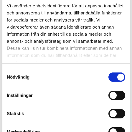
Vi använder enhetsidentifierare för att anpassa innehållet
och annonserna till användarna, tillhandahålla funktioner
för sociala medier och analysera vår trafik. Vi
vidarebefordrar även sådana identifierare och annan
Lägg till i favoriter
Lägg ti
information från din enhet till de sociala medier och
annons- och analysföretag som vi samarbetar med.
Dessa kan i sin tur kombinera informationen med annan
information som du har tillhandahållit eller som de har
samlat in när du har använt deras tjänster.
S
Nödvändig
a
m
S.T. Dupont MiniJet röd
S.T. Dupont MiniJet 
marinblå
t
Torch flame
Inställningar
y
Torch flame
c
1 795
kr
1 700
kr
k
Statistik
e
s
Marknadsföring