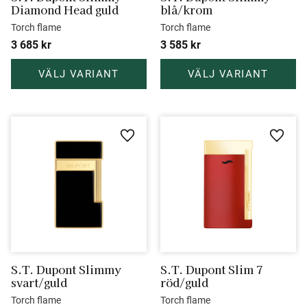
Diamond Head guld
blå/krom
Torch flame
Torch flame
3 685
kr
3 585
kr
Lägg till i favoriter
Lägg ti
S.T. Dupont Slimmy 
S.T. Dupont Slim 7 
svart/guld
röd/guld
Torch flame
Torch flame