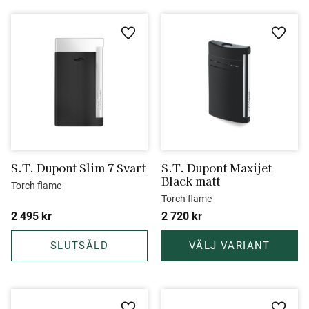
Lägg till i favoriter
Lägg ti
S.T. Dupont Slim 7 Svart
S.T. Dupont Maxijet 
Black matt
Torch flame
Torch flame
2 495
kr
2 720
kr