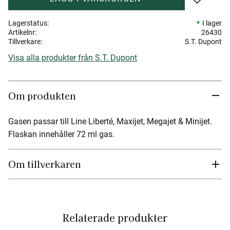
Lägg till 
Lagerstatus
I lager
Artikelnr
26430
Tillverkare
S.T. Dupont
Visa alla produkter från S.T. Dupont
Om produkten
Gasen passar till Line Liberté, Maxijet, Megajet & Minijet.
Flaskan innehåller 72 ml gas.
Om tillverkaren
Relaterade produkter