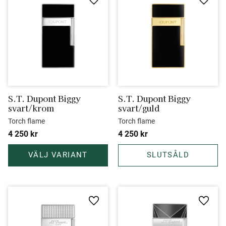
Lägg till i favoriter
Lägg ti
S.T. Dupont Biggy 
S.T. Dupont Biggy 
svart/krom
svart/guld
Torch flame
Torch flame
4 250
kr
4 250
kr
Lägg till i favoriter
Lägg ti