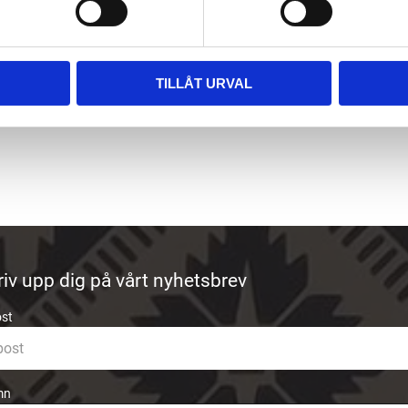
7 cm x 6,4 cm
20
kr
TILLÅT URVAL
riv upp dig på vårt nyhetsbrev
ost
mn