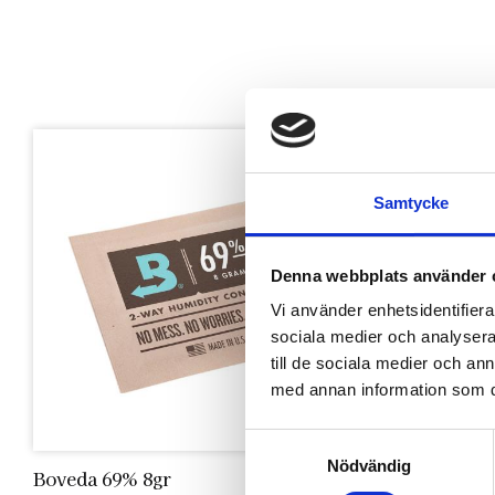
Lägg till i favoriter
Samtycke
Denna webbplats använder 
Vi använder enhetsidentifierar
sociala medier och analysera 
till de sociala medier och a
med annan information som du 
S
Nödvändig
a
Boveda 69% 8gr
Boveda 65
m