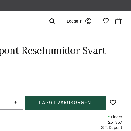
Kundva
Logga in
Favoriter
pont Resehumidor Svart
+
Lägg till 
I lager
261357
S.T. Dupont