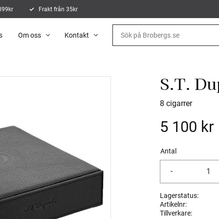
 899kr
Frakt från 35kr
s
Om oss
Kontakt
S.T. Du
8 cigarrer
5 100
kr
Antal
-
Lagerstatus
Artikelnr
Tillverkare