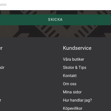
SKICKA
r
Kundservice
Våra butiker
hör
Skolor & Tips
Kontakt
Om oss
Mina sidor
r
Hur handlar jag?
Köpevillkor