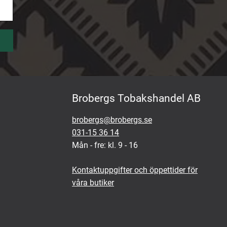
Brobergs Tobakshandel AB
brobergs@brobergs.se
031-15 36 14
Mån - fre: kl. 9 - 16
Kontaktuppgifter och öppettider för
våra butiker