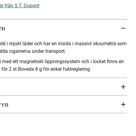
er från S.T. Dupont
en
dd i mjukt läder och har en insida i massivt okouméträ som
kydda cigarrerna under transport.
at med ett magnetiskt öppningssystem och i locket finns en
 för 2 st Boveda 8 g för enkel fuktreglering.
ren