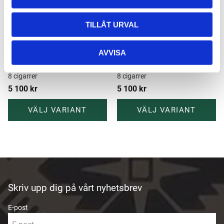
TILLÅT URVAL
S.T. Dupont 
S.T. Dupont 
AVVISA
Resehumidor Svart
Resehumidor Khaki
8 cigarrer
8 cigarrer
5 100
kr
5 100
kr
Skriv upp dig på vårt nyhetsbrev
E-post