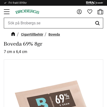
Fri frakt 899kr
Kundv
Meny
Favorite
Cigarrtillbehör
Boveda
Boveda 69% 8gr
7 cm x 6,4 cm