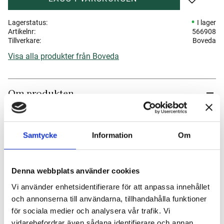
Lägg till 
Lagerstatus
I lager
Artikelnr
566908
Tillverkare
Boveda
Visa alla produkter från Boveda
Om produkten
Boveda 69 %, 8 gram håller dina cigarrer i en stabil relativ
luftfuktighet på 69 % RH (relativ luftfuktighet) och hjälper
Samtycke
Information
Om
till att bevara smak, arom och kvalitet. Den
tvåvägsverkande tekniken både tillför och absorberar fukt
efter behov.
Denna webbplats använder cookies
Perfekt för korttidsförvaring av cigarrer i exempelvis en zip-
Vi använder enhetsidentifierare för att anpassa innehållet
lockpåse, ett cigarrfodral eller en resehumidor.
och annonserna till användarna, tillhandahålla funktioner
för sociala medier och analysera vår trafik. Vi
Boveda är säker att placera i direkt kontakt med cigarrerna
vidarebefordrar även sådana identifierare och annan