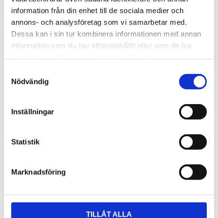
och kräver ingen aktivering eller påfyllning. Blanda inte
information från din enhet till de sociala medier och
olika fuktighetsnivåer eller andra befuktningssystem i
annons- och analysföretag som vi samarbetar med.
samma förvaring.
Dessa kan i sin tur kombinera informationen med annan
information som du har tillhandahållit eller som de har
samlat in när du har använt deras tjänster.
Mått
S
Nödvändig
a
Om tillverkaren
m
t
Inställningar
y
c
Relaterade produkter
k
Statistik
e
s
Marknadsföring
v
Lägg till i favoriter
Lägg ti
a
l
TILLÅT ALLA