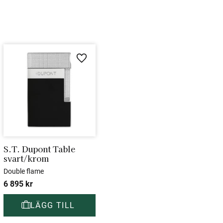
i favoriter
Lägg till i favoriter
S.T. Dupont Table 
svart/krom
Double flame
6 895
kr