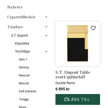
Nyheter
Cigarrtillbehör
Tändare
Lägg till 
S.T. Dupont
Klassiska
Torchlåga
Slim 7
Slimmy
S.T. Dupont Table 
MaxiJet
svart/gulmetall
Double flame
MiniJet
6 895
kr
Defi Extreme
Twiggy
Biggy