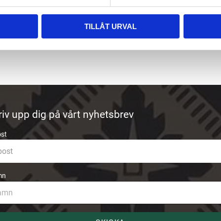
TILLÅT URVAL
riv upp dig på vårt nyhetsbrev
ost
mn