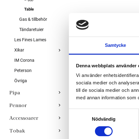
Table
Gas & tillbehör
Tändaretuier
Les Fines Lames
Samtycke
Xikar
IM Corona
Denna webbplats använder 
Peterson
Vi använder enhetsidentifierar
Övriga
sociala medier och analysera 
till de sociala medier och a
Pipa
med annan information som du 
Pennor
S
Accessoarer
Nödvändig
a
m
Tobak
t