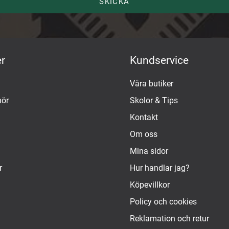
SKICKA
r
Kundservice
Våra butiker
hör
Skolor & Tips
Kontakt
Om oss
Mina sidor
r
Hur handlar jag?
Köpevillkor
Policy och cookies
Reklamation och retur