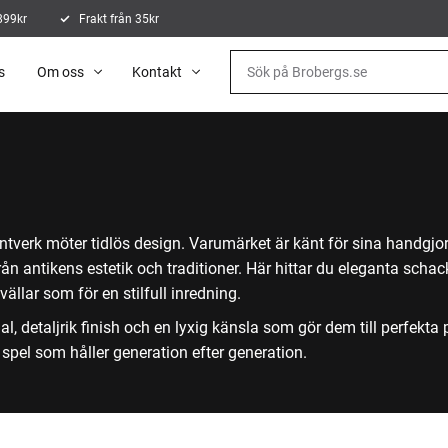
 899kr
Frakt från 35kr
s
Om oss
Kontakt
tverk möter tidlös design. Varumärket är känt för sina handgjo
rån antikens estetik och traditioner. Här hittar du eleganta schac
lar som för en stilfull inredning.
detaljrik finish och en lyxig känsla som gör dem till perfekta p
spel som håller generation efter generation.