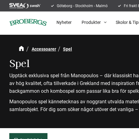
Göteborg - Stockholm - Malmö
Fri frakt
Nyheter
Produkter
Skolor & Tip
Accessoarer
Spel
Spel
Upptäck exklusiva spel från Manopoulos – där klassiskt han
av hög kvalitet, ofta tillverkade i Grekland med inspiration f
backgammon och kombospel som passar lika bra för spelkväl
Manopoulos spel kännetecknas av noggrant utvalda material, 
samlarobjekt. För dig som söker något utöver det vanliga – 