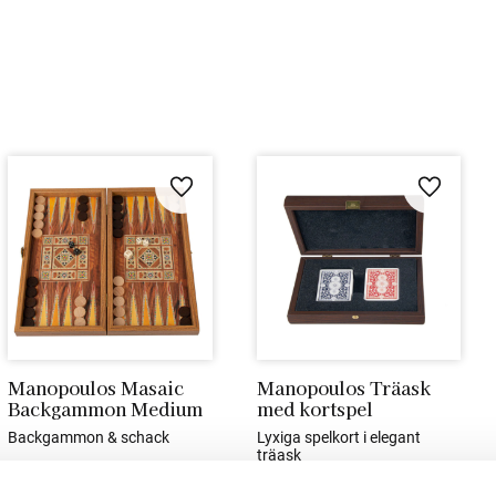
i favoriter
Lägg till i favoriter
Lägg till 
Manopoulos Masaic 
Manopoulos Träask 
Backgammon Medium
med kortspel
Backgammon & schack
Lyxiga spelkort i elegant 
träask
595
kr
550
kr