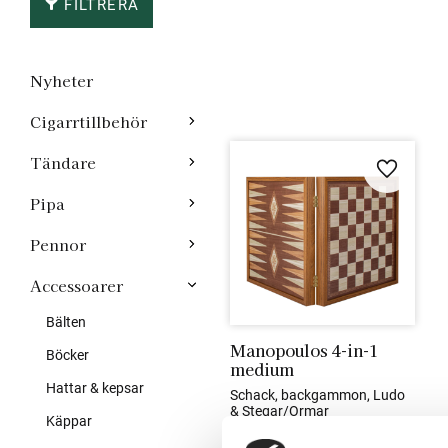
FILTRERA
Nyheter
Cigarrtillbehör
Tändare
Lägg till 
Pipa
Pennor
Accessoarer
Bälten
Manopoulos 4-in-1 
Böcker
medium
Hattar & kepsar
Schack, backgammon, Ludo 
& Stegar/Ormar
Käppar
1 025
kr