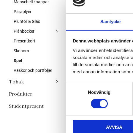
Manschettknappar
Paraplyer
Pluntor & Glas
Samtycke
Plånböcker
Denna webbplats använder 
Presentkort
Vi använder enhetsidentifierar
Skohorn
sociala medier och analysera 
Spel
till de sociala medier och a
Väskor och portföljer
med annan information som du 
Tobak
S
Nödvändig
a
Produkter
m
Studentpresent
t
y
c
AVVISA
k