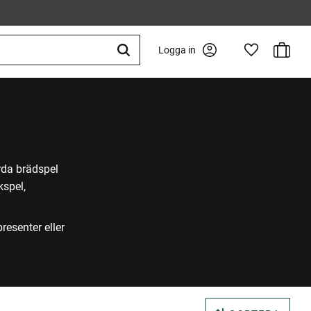
Kundva
Logga in
Favoriter
rda brädspel
kspel,
resenter eller