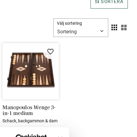
SORTERA
Välj sortering
Välj
i favoriter
Lägg till i favoriter
Manopoulos Wenge 3-
in-1 medium
Schack, backgammon & dam
1 695
kr