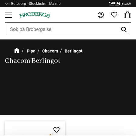
Göteborg - Stockholm - Malmö
Kundv
Meny
Favorite
Pipa
Chacom
Berlingot
Chacom Berlingot
Lägg till i favoriter