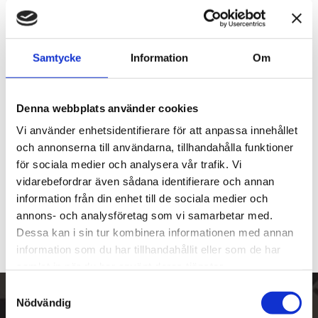
Samtycke
Information
Om
Denna webbplats använder cookies
Chacom Berlingot Natur 
Vi använder enhetsidentifierare för att anpassa innehållet
1595
och annonserna till användarna, tillhandahålla funktioner
En lång och ståtlig pipa
för sociala medier och analysera vår trafik. Vi
1 555
kr
vidarebefordrar även sådana identifierare och annan
information från din enhet till de sociala medier och
annons- och analysföretag som vi samarbetar med.
Dessa kan i sin tur kombinera informationen med annan
information som du har tillhandahållit eller som de har
samlat in när du har använt deras tjänster.
S
Nödvändig
a
Skriv upp dig på vårt nyhetsbrev