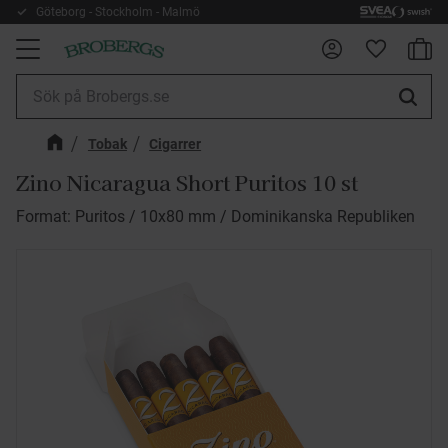
Göteborg - Stockholm - Malmö
Kundv
Meny
Favorite
Tobak
Cigarrer
Zino Nicaragua Short Puritos 10 st
Format: Puritos / 10x80 mm / Dominikanska Republiken