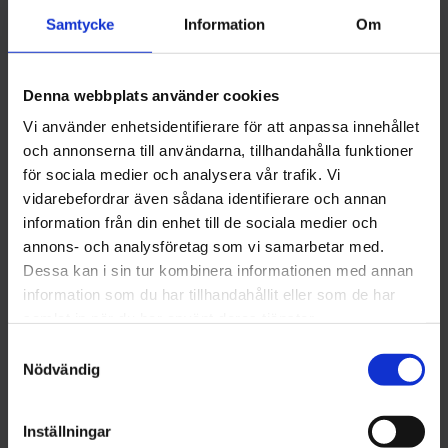
180
kr
Samtycke
Information
Om
Antal
Denna webbplats använder cookies
-
+
Vi använder enhetsidentifierare för att anpassa innehållet
och annonserna till användarna, tillhandahålla funktioner
Lägg till 
för sociala medier och analysera vår trafik. Vi
Lagerstatus
I lager
vidarebefordrar även sådana identifierare och annan
Artikelnr
1019317
information från din enhet till de sociala medier och
Tillverkare
Zino
annons- och analysföretag som vi samarbetar med.
Visa alla produkter från Zino
Hej!
Dessa kan i sin tur kombinera informationen med annan
information som du har tillhandahållit eller som de har
För att få handla tobak på Brobergs.se
samlat in när du har använt deras tjänster.
behöver du ha fyllt 18 år.
Om produkten
S
I kassan ber vi dig att legitimera dig med
Nödvändig
a
Format: Puritos / 10x80 mm / Dominikanska Republiken
BankID.
m
t
Dessa mediumfylliga cigariller erbjuder en mediumfyllig
Du kan läsa mer om hur du handlar tobak på
Inställningar
y