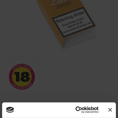
Zino Nicaragua Short Puritos 10 st
Format: Puritos / 10x80 mm / Dominikanska Republiken