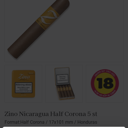
Zino Nicaragua Half Corona 5 st
Format:Half Corona / 17x101 mm / Honduras