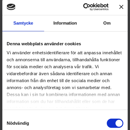
490
kr
Antal
Samtycke
Information
Om
-
+
Denna webbplats använder cookies
Lägg till 
Vi använder enhetsidentifierare för att anpassa innehållet
Lagerstatus
I lager
och annonserna till användarna, tillhandahålla funktioner
Artikelnr
1017675
för sociala medier och analysera vår trafik. Vi
Tillverkare
Zino
vidarebefordrar även sådana identifierare och annan
Visa alla produkter från Zino
information från din enhet till de sociala medier och
annons- och analysföretag som vi samarbetar med.
Hej!
Dessa kan i sin tur kombinera informationen med annan
Om produkten
information som du har tillhandahållit eller som de har
För att få handla tobak på Brobergs.se
samlat in när du har använt deras tjänster.
behöver du ha fyllt 18 år.
Format: Half Corona / 17x101 mm / Honduras
S
I kassan ber vi dig att legitimera dig med
Dessa mediumfylliga cigarrer erbjuder en mild och mjuk
Nödvändig
a
BankID.