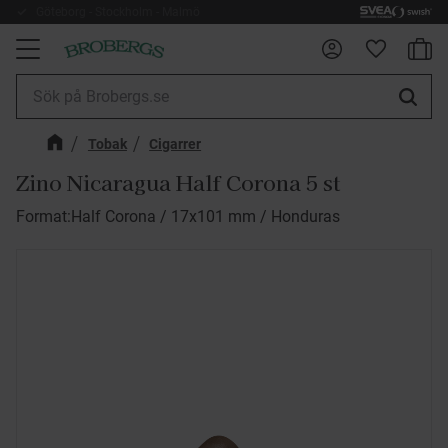
Göteborg - Stockholm - Malmö
Fri frakt 899kr
Kundv
Meny
Favorite
Tobak
Cigarrer
Zino Nicaragua Half Corona 5 st
Format:Half Corona / 17x101 mm / Honduras