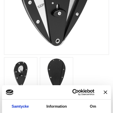
Xikar Xi Perfect Cut black
Samtycke
Information
Om
Dubbelgiljotin