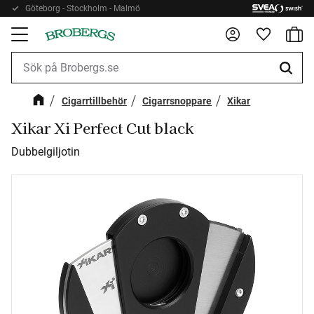
Göteborg - Stockholm - Malmö
Kundv
Meny
Favorite
Cigarrtillbehör
Cigarrsnoppare
Xikar
Xikar Xi Perfect Cut black
Dubbelgiljotin