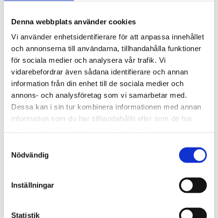
1 100
kr
Denna webbplats använder cookies
Antal
Vi använder enhetsidentifierare för att anpassa innehållet
och annonserna till användarna, tillhandahålla funktioner
-
+
för sociala medier och analysera vår trafik. Vi
vidarebefordrar även sådana identifierare och annan
Lägg till 
information från din enhet till de sociala medier och
annons- och analysföretag som vi samarbetar med.
Lagerstatus
I lager
Artikelnr
3112001
Dessa kan i sin tur kombinera informationen med annan
Tillverkare
Xikar
information som du har tillhandahållit eller som de har
Visa alla produkter från Xikar
samlat in när du har använt deras tjänster.
S
Nödvändig
a
Om produkten
m
t
Inställningar
Dubbelgiljotin svartfärgad aluminium med
y
fjädermekanism. Snopparen har en stängd baksida, vilket
c
skapar ett perfekt avstånd vid snoppning. Mycket enklare
k
Statistik