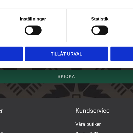
riv upp dig på vårt nyhetsbrev
Inställningar
Statistik
ost
mn
TILLÅT URVAL
SKICKA
r
Kundservice
Våra butiker