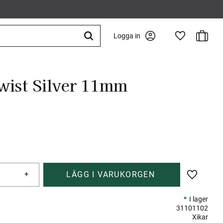
Kundva
Logga in
Favoriter
wist Silver 11mm
+
Lägg till 
I lager
31101102
Xikar