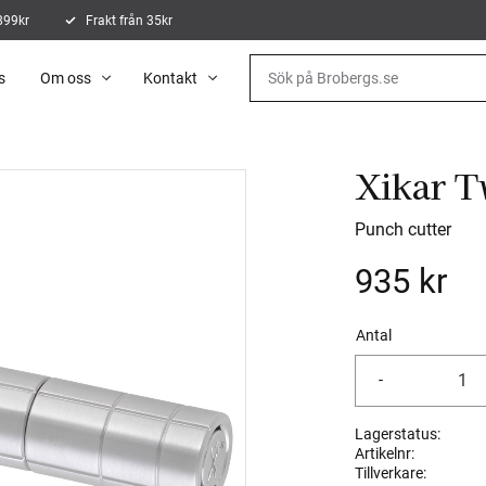
 899kr
Frakt från 35kr
s
Om oss
Kontakt
Xikar T
Punch cutter
935
kr
Antal
-
Lagerstatus
Artikelnr
Tillverkare