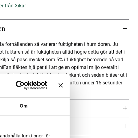
er från Xikar
en
a förhållanden så varierar fuktigheten i humidoren. Ju
 fuktaren så är fuktigheten alltid högre detta gör att det i
kilja så pass mycket som 5% i fuktighet beroende på vad
an fläkten hjälper till att ge en optimal miljö överallt i
tt den tar in fukt i sidan/underkant och sedan blåser ut i
 har en funktion där den roterar luften under 15 sekunder
Om
ren
andahålla funktioner för