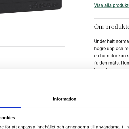
Visa alla produkt
Om produkt
Under helt normal
högre upp och mot
en humidor kan s
fukten mäts. HumiF
humidoren genom a
överkant. Fläkten
var 15 minut.
Information
Mått
Om tillverka
cookies
e för att anpassa innehållet och annonserna till användarna, tillh