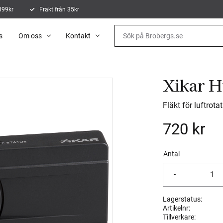
 899kr
Frakt från 35kr
s
Om oss
Kontakt
Xikar 
Fläkt för luftrota
720
kr
Antal
-
Lagerstatus
Artikelnr
Tillverkare