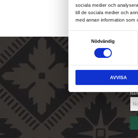
sociala medier och analysera 
till de sociala medier och a
med annan information som du 
S
Nödvändig
a
m
Sk
t
y
E-p
c
AVVISA
k
e
s
Na
v
a
l