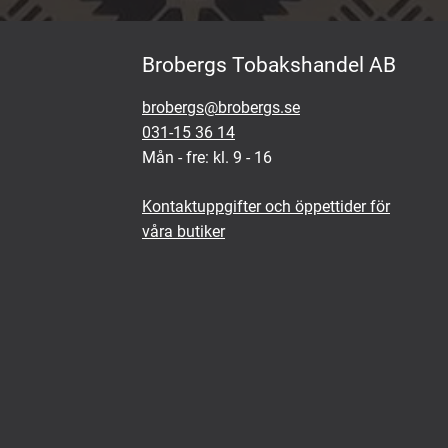
Brobergs Tobakshandel AB
brobergs@brobergs.se
031-15 36 14
Mån - fre: kl. 9 - 16
Kontaktuppgifter och öppettider för
våra butiker