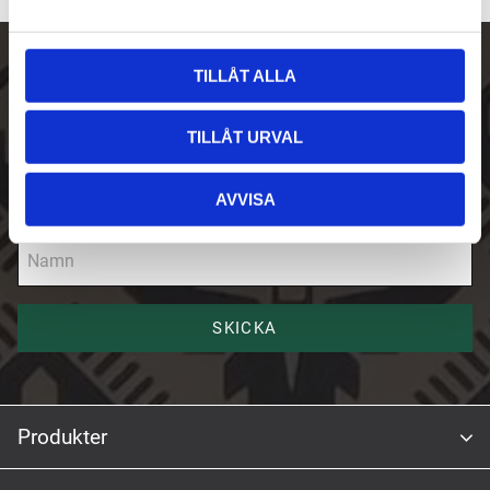
a
l
TILLÅT ALLA
Skriv upp dig på vårt nyhetsbrev
E-post
TILLÅT URVAL
AVVISA
Namn
SKICKA
Produkter