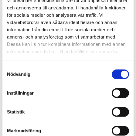
Vi använder enhetsidentifierare för att anpassa innehållet
1 995
kr
och annonserna till användarna, tillhandahålla funktioner
för sociala medier och analysera vår trafik. Vi
vidarebefordrar även sådana identifierare och annan
BEVAKA
Lägg till i favoriter
information från din enhet till de sociala medier och
annons- och analysföretag som vi samarbetar med.
Lagerstatus
Slutsåld
Artikelnr
3115743
Dessa kan i sin tur kombinera informationen med annan
Tillverkare
Xikar
information som du har tillhandahållit eller som de har
Visa alla produkter från Xikar
samlat in när du har använt deras tjänster.
S
Nödvändig
a
Om produkten
m
t
Inställningar
Torchtändare med quadrupellåga, 4 lågor.
y
c
k
Statistik
Om tillverkaren
e
s
Marknadsföring
v