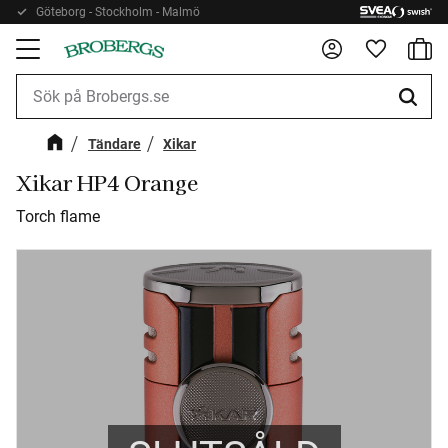
Göteborg - Stockholm - Malmö
Kundv
Meny
Favorite
Tändare
Xikar
Xikar HP4 Orange
Torch flame