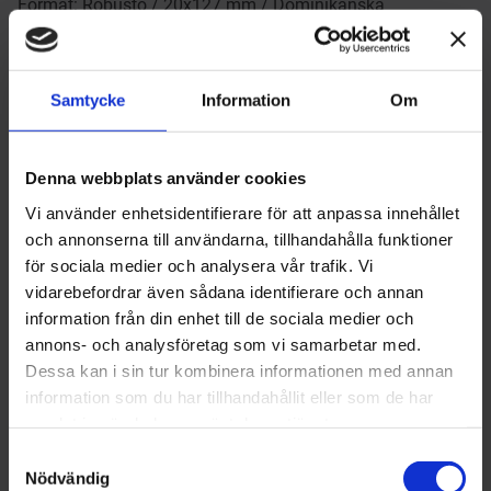
Format: Robusto / 20x127 mm / Dominikanska
Republiken
660
kr
Samtycke
Information
Om
Antal
-
+
Denna webbplats använder cookies
Vi använder enhetsidentifierare för att anpassa innehållet
Lägg till 
och annonserna till användarna, tillhandahålla funktioner
för sociala medier och analysera vår trafik. Vi
Lagerstatus
I lager
Artikelnr
1013024
vidarebefordrar även sådana identifierare och annan
Tillverkare
The Griffin's
information från din enhet till de sociala medier och
Visa alla produkter från The Griffin's
annons- och analysföretag som vi samarbetar med.
Hej!
Dessa kan i sin tur kombinera informationen med annan
information som du har tillhandahållit eller som de har
För att få handla tobak på Brobergs.se
Om produkten
samlat in när du har använt deras tjänster.
behöver du ha fyllt 18 år.
S
I kassan ber vi dig att legitimera dig med
Nödvändig
Format: Robusto / 20x127 mm / Dominikanska
a