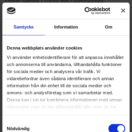
Format: Senorita / 11x102 mm / Dominikanska
Republiken
565
kr
Samtycke
Information
Om
Antal
-
+
Denna webbplats använder cookies
Vi använder enhetsidentifierare för att anpassa innehållet
Lägg till 
och annonserna till användarna, tillhandahålla funktioner
för sociala medier och analysera vår trafik. Vi
Lagerstatus
I lager
Artikelnr
1013057
vidarebefordrar även sådana identifierare och annan
Tillverkare
The Griffin's
information från din enhet till de sociala medier och
Visa alla produkter från The Griffin's
annons- och analysföretag som vi samarbetar med.
Hej!
Dessa kan i sin tur kombinera informationen med annan
information som du har tillhandahållit eller som de har
För att få handla tobak på Brobergs.se
Om produkten
samlat in när du har använt deras tjänster.
behöver du ha fyllt 18 år.
S
I kassan ber vi dig att legitimera dig med
Nödvändig
Format: Senorita / 11x102 mm / Dominikanska
a