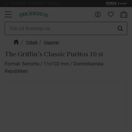
Göteborg - Stockholm - Malmö
Kundv
Meny
Favorite
Tobak
Cigarrer
The Griffin's Classic Puritos 10 st
Format: Senorita / 11x102 mm / Dominikanska
Republiken