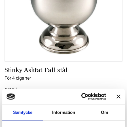
Stinky Askfat Tall stål
För 4 cigarrer
900
kr
Antal
Samtycke
Information
Om
-
+