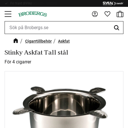
Fri frakt 899kr
Kundv
Meny
Favorite
Cigarrtillbehör
Askfat
Stinky Askfat Tall stål
För 4 cigarrer