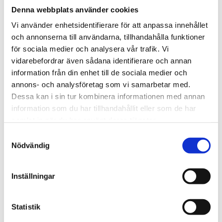
Lägg till 
Denna webbplats använder cookies
Lagerstatus
I lager
Vi använder enhetsidentifierare för att anpassa innehållet
Artikelnr
319203
och annonserna till användarna, tillhandahålla funktioner
Tillverkare
Stinky
för sociala medier och analysera vår trafik. Vi
Visa alla produkter från Stinky
vidarebefordrar även sådana identifierare och annan
information från din enhet till de sociala medier och
annons- och analysföretag som vi samarbetar med.
Om produkten
Dessa kan i sin tur kombinera informationen med annan
information som du har tillhandahållit eller som de har
Cigarraskfat i rostfrittstål från Stinky.
samlat in när du har använt deras tjänster.
Ett polerat golvaskfat med sitt ursprung från det klassiska
S
Nödvändig
Stinky askfatet. Med stöd för 4 st liggande cigarrer. Själva
a
koppen är extra djup vilket medför plats för rejält med aska
m
t
samtidigt som djupet gör askfatet mindre känsligt för vind.
Inställningar
y
c
Mått
k
Statistik
e