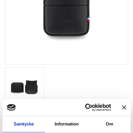
S.T. Dupont tändaretui svart
Samtycke
Information
Om
Stilrent etui för din tändare