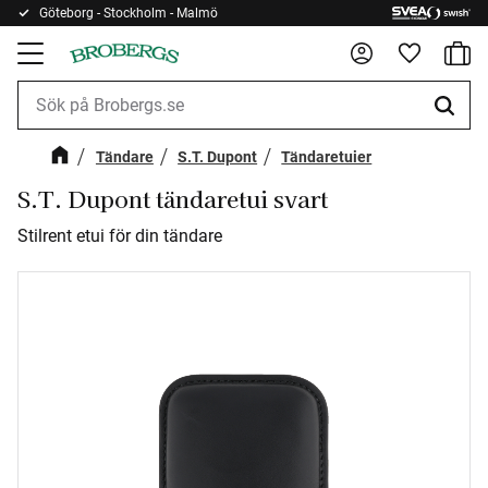
Göteborg - Stockholm - Malmö
Kundv
Meny
Favorite
Tändare
S.T. Dupont
Tändaretuier
S.T. Dupont tändaretui svart
Stilrent etui för din tändare