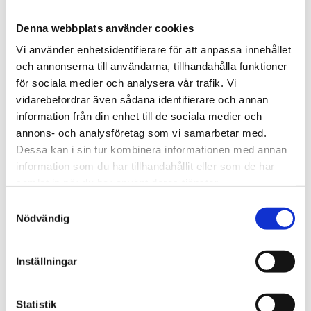
1 980
kr
Denna webbplats använder cookies
Antal
Vi använder enhetsidentifierare för att anpassa innehållet
och annonserna till användarna, tillhandahålla funktioner
-
+
för sociala medier och analysera vår trafik. Vi
vidarebefordrar även sådana identifierare och annan
Lägg till 
information från din enhet till de sociala medier och
annons- och analysföretag som vi samarbetar med.
Lagerstatus
I lager
Dessa kan i sin tur kombinera informationen med annan
Artikelnr
26183070
Tillverkare
S.T. Dupont
information som du har tillhandahållit eller som de har
Visa alla produkter från S.T. Dupont
samlat in när du har använt deras tjänster.
S
Nödvändig
a
Om produkten
m
t
Inställningar
Etui i skinn för tändare. Passar L2 & L2 Small (Gatsby)
y
c
k
Statistik