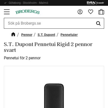
Göteborg - Stockholm - Malmö
Kundv
Meny
Favorite
Pennor
S.T. Dupont
Pennetuier
S.T. Dupont Pennetui Rigid 2 pennor
svart
Pennetui för 2 pennor