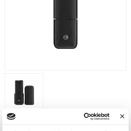
S.T. Dupont Pennetui Rigid 2 pennor
svart