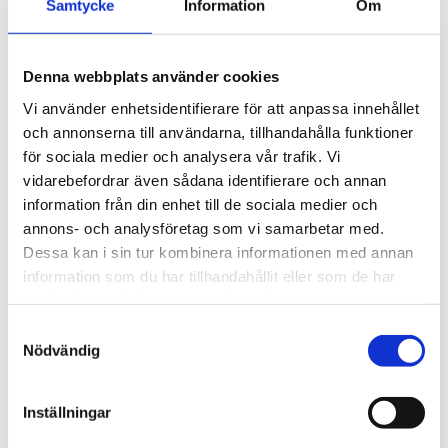
Samtycke
Information
Om
Pennetui för 2 pennor
2 665
kr
Denna webbplats använder cookies
Vi använder enhetsidentifierare för att anpassa innehållet
Antal
och annonserna till användarna, tillhandahålla funktioner
-
+
för sociala medier och analysera vår trafik. Vi
vidarebefordrar även sådana identifierare och annan
information från din enhet till de sociala medier och
Lägg till 
annons- och analysföretag som vi samarbetar med.
Lagerstatus
I lager
Dessa kan i sin tur kombinera informationen med annan
Artikelnr
267131
information som du har tillhandahållit eller som de har
Tillverkare
S.T. Dupont
samlat in när du har använt deras tjänster.
Visa alla produkter från S.T. Dupont
S
Nödvändig
a
m
Om produkten
t
Inställningar
y
Etuiet är tillverkat av högkvalitativt kalvskinn med en