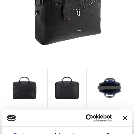
S.T. Dupont Neo Document holder dbl
42 x 30 x 12 cm