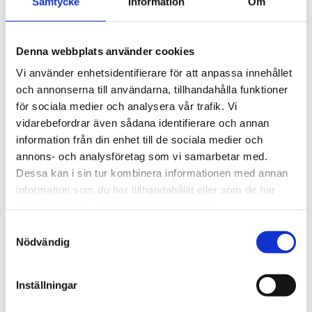
Samtycke
Information
Om
18 415
kr
Antal
Denna webbplats använder cookies
Vi använder enhetsidentifierare för att anpassa innehållet
-
+
och annonserna till användarna, tillhandahålla funktioner
för sociala medier och analysera vår trafik. Vi
Lägg till 
vidarebefordrar även sådana identifierare och annan
Lagerstatus
I lager
information från din enhet till de sociala medier och
Artikelnr
26181242
annons- och analysföretag som vi samarbetar med.
Tillverkare
S.T. Dupont
Dessa kan i sin tur kombinera informationen med annan
Visa alla produkter från S.T. Dupont
information som du har tillhandahållit eller som de har
samlat in när du har använt deras tjänster.
S
Om produkten
Nödvändig
a
m
Dubbel dokumentportfölj i svart, kalvläder. Väskan har flera
t
Inställningar
fack, inklusive ett fack med dragkedja som rymmer en
y
bärbar dator. Samtliga produkter i den kornpräglade Neo
c