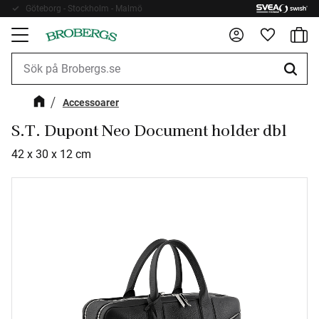
Göteborg - Stockholm - Malmö
Fri frakt 899kr
Kundv
Meny
Favorite
Accessoarer
S.T. Dupont Neo Document holder dbl
42 x 30 x 12 cm