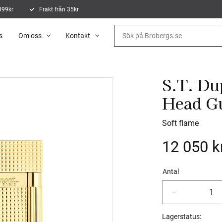
 899kr
Frakt från 35kr
s
Om oss
Kontakt
S.T. Du
Head G
Soft flame
12 050
k
Antal
-
Lagerstatus