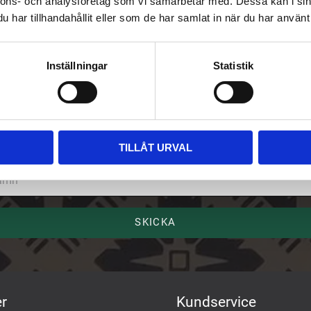
nnons- och analysföretag som vi samarbetar med. Dessa kan i sin
har tillhandahållit eller som de har samlat in när du har använt 
Inställningar
Statistik
riv upp dig på vårt nyhetsbrev
ost
TILLÅT URVAL
mn
SKICKA
r
Kundservice