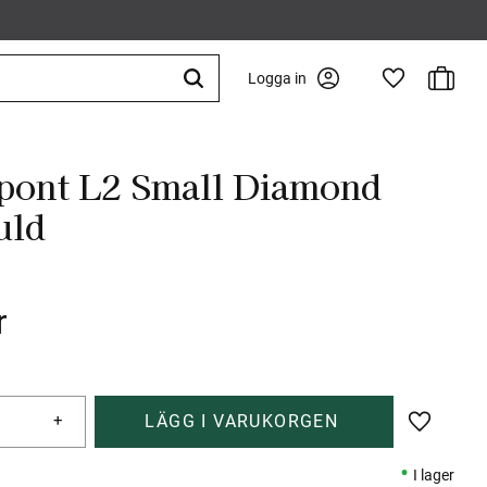
Kundva
Logga in
Favoriter
pont L2 Small Diamond
uld
r
+
Lägg till 
I lager