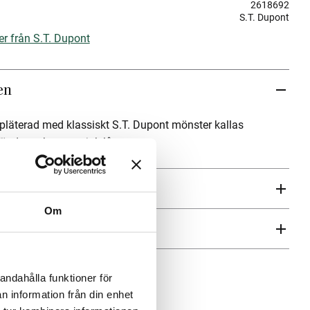
2618692
S.T. Dupont
er från S.T. Dupont
en
pläterad med klassiskt S.T. Dupont mönster kallas
ändaren har en mjuk låga.
Om
ren
andahålla funktioner för
n information från din enhet