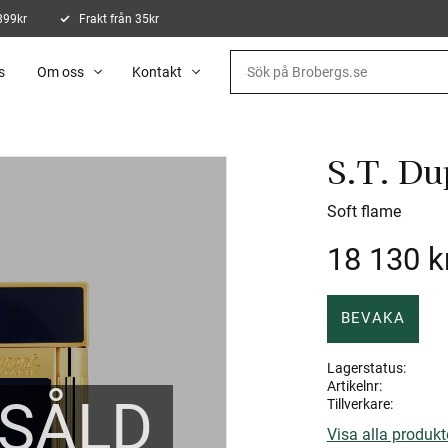
 899kr
Frakt från 35kr
s
Om oss
Kontakt
S.T. Du
Soft flame
18 130
k
BEVAKA
Lagerstatus
Artikelnr
SÅLD
Tillverkare
Visa alla produkt