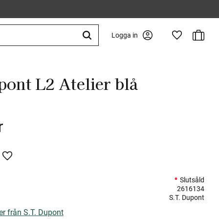
Kundva
Logga in
Favoriter
pont L2 Atelier blå
r
Lägg till i favoriter
Slutsåld
2616134
S.T. Dupont
er från S.T. Dupont