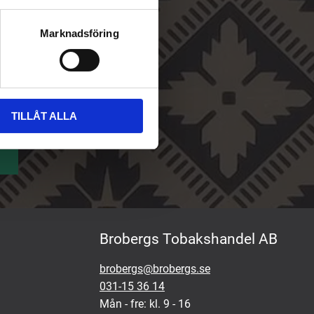
Marknadsföring
TILLÅT ALLA
Brobergs Tobakshandel AB
brobergs@brobergs.se
031-15 36 14
Mån - fre: kl. 9 - 16