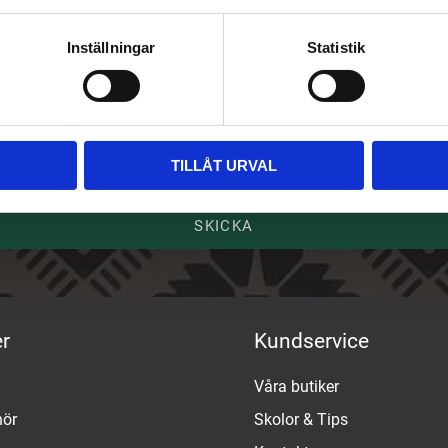
riv upp dig på vårt nyhetsbrev
ost
Inställningar
Statistik
mn
TILLÅT URVAL
SKICKA
r
Kundservice
Våra butiker
hör
Skolor & Tips