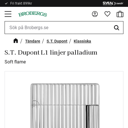
Fri frakt 899kr
Kundv
Meny
Favorite
Tändare
S.T. Dupont
Klassiska
S.T. Dupont L1 linjer palladium
Soft flame