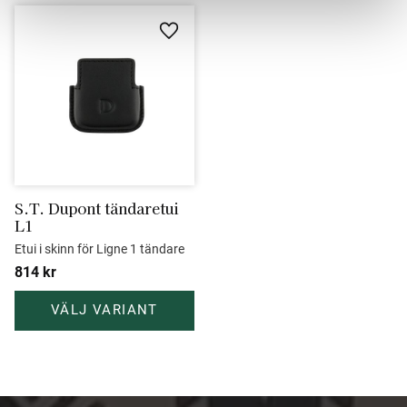
Lägg till i favoriter
S.T. Dupont tändaretui 
L1
Etui i skinn för Ligne 1 tändare
814
kr