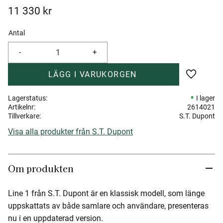
11 330
kr
Antal
-
+
Lägg till 
Lagerstatus
I lager
Artikelnr
2614021
Tillverkare
S.T. Dupont
Visa alla produkter från S.T. Dupont
Om produkten
Line 1 från S.T. Dupont är en klassisk modell, som länge
uppskattats av både samlare och användare, presenteras
nu i en uppdaterad version.