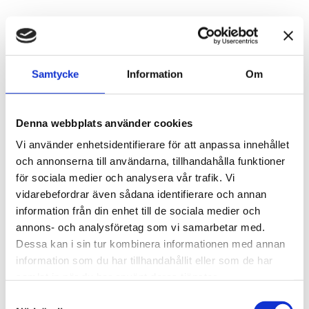
Vertikalt guillochémönster som tillsammans med svart
lack speglar S.T.Duponts tradition av gediget hantverk
Palldiumplätterad och svart lackad finish för en diskret
elegant känsla
Samtycke
Information
Om
Dubbel gul mjuk låga för pålitlig funktion
Det välkända “Cling”-ljudet vid öppning, en detalj som
Denna webbplats använder cookies
blivit kännetecknande för S.T.Dupont
Vi använder enhetsidentifierare för att anpassa innehållet
och annonserna till användarna, tillhandahålla funktioner
för sociala medier och analysera vår trafik. Vi
vidarebefordrar även sådana identifierare och annan
Mått
information från din enhet till de sociala medier och
annons- och analysföretag som vi samarbetar med.
Om tillverkaren
Dessa kan i sin tur kombinera informationen med annan
information som du har tillhandahållit eller som de har
samlat in när du har använt deras tjänster.
S