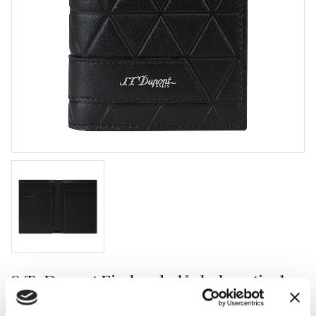
S.T. Dupont Firehead plånbok vertical
Kortetui med plats för 4 kort