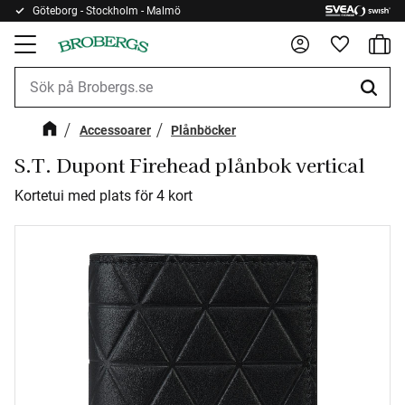
Göteborg - Stockholm - Malmö
Kundv
Meny
Favorite
Accessoarer
Plånböcker
S.T. Dupont Firehead plånbok vertical
Kortetui med plats för 4 kort