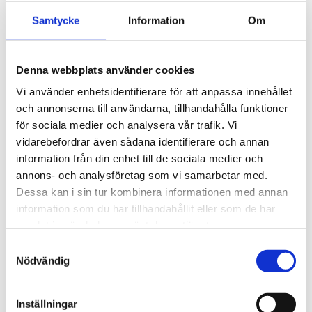
3 250
kr
Samtycke
Information
Om
Antal
Denna webbplats använder cookies
-
+
Vi använder enhetsidentifierare för att anpassa innehållet
och annonserna till användarna, tillhandahålla funktioner
Lägg till 
för sociala medier och analysera vår trafik. Vi
Lagerstatus
I lager
vidarebefordrar även sådana identifierare och annan
Artikelnr
26161112
information från din enhet till de sociala medier och
Tillverkare
S.T. Dupont
annons- och analysföretag som vi samarbetar med.
Visa alla produkter från S.T. Dupont
Dessa kan i sin tur kombinera informationen med annan
information som du har tillhandahållit eller som de har
samlat in när du har använt deras tjänster.
Om produkten
S
Nödvändig
a
Denna plånbok är tillverkad av fullnarvat, präglat kalvläder
m
med Firehead-mönster.
t
Inställningar