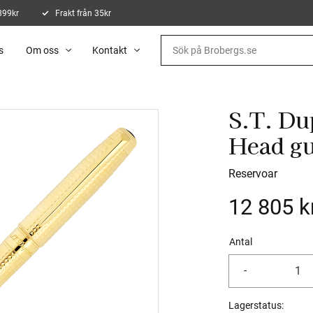
 899kr
Frakt från 35kr
s
Om oss
Kontakt
S.T. Du
Head gu
Reservoar
12 805
k
Antal
-
Lagerstatus