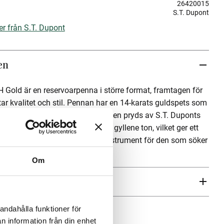
26420015
S.T. Dupont
er från S.T. Dupont
en
H Gold är en reservoarpenna i större format, framtagen för
ar kvalitet och stil. Pennan har en 14-karats guldspets som
behaglig skrivupplevelse. Designen pryds av S.T. Duponts
iamantmönstrade guillochering i gyllene ton, vilket ger ett
ikerat uttryck. Ett välgjort skrivinstrument för den som söker
siv design i ett.
Om
ren
andahålla funktioner för
n information från din enhet