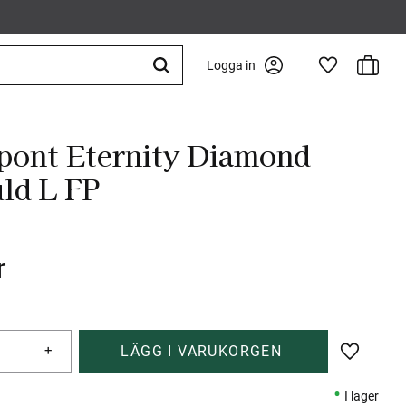
Kundva
Logga in
Favoriter
pont Eternity Diamond
ld L FP
r
+
Lägg till 
I lager