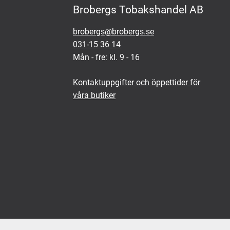
Brobergs Tobakshandel AB
brobergs@brobergs.se
031-15 36 14
Mån - fre: kl. 9 - 16
Kontaktuppgifter och öppettider för
våra butiker