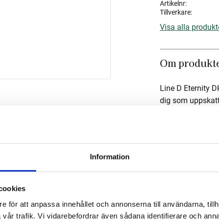
Artikelnr
Tillverkare
Visa alla produkt
Om produkt
Line D Eternity D
dig som uppskatt
ger en jämn och 
karakteristiska d
tidlöst och sofist
funktion och exklu
Information
Om tillverka
cookies
e för att anpassa innehållet och annonserna till användarna, tillh
vår trafik. Vi vidarebefordrar även sådana identifierare och anna