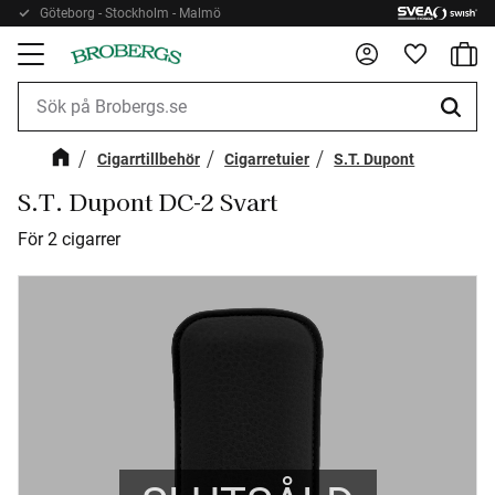
Göteborg - Stockholm - Malmö
Kundv
Meny
Favorite
Cigarrtillbehör
Cigarretuier
S.T. Dupont
S.T. Dupont DC-2 Svart
För 2 cigarrer