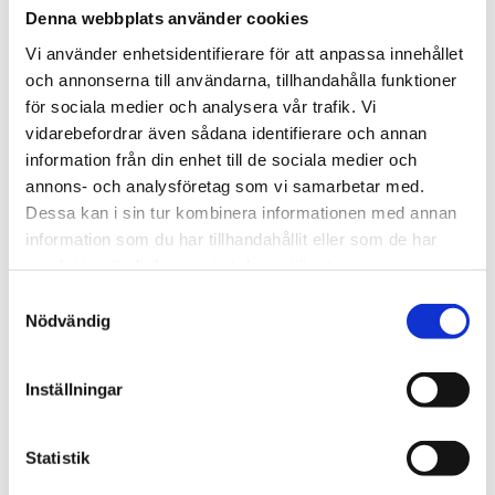
Denna webbplats använder cookies
2 500
kr
Vi använder enhetsidentifierare för att anpassa innehållet
och annonserna till användarna, tillhandahålla funktioner
BEVAKA
Lägg till i favoriter
för sociala medier och analysera vår trafik. Vi
vidarebefordrar även sådana identifierare och annan
Lagerstatus
Slutsåld
Artikelnr
26183260
information från din enhet till de sociala medier och
Tillverkare
S.T. Dupont
annons- och analysföretag som vi samarbetar med.
Visa alla produkter från S.T. Dupont
Dessa kan i sin tur kombinera informationen med annan
information som du har tillhandahållit eller som de har
samlat in när du har använt deras tjänster.
Om produkten
S
Nödvändig
a
Cigarretui i skinn och metall för två cigarrer för upp till 24
m
mm diameter.
t
Inställningar
y
c
Mått
k
Statistik
e