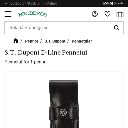
Göteborg - Stockholm - Malmö
Kundv
Meny
Favorite
Pennor
S.T. Dupont
Pennetuier
S.T. Dupont D-Line Pennetui
Pennetui för 1 penna