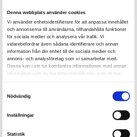
2 160
kr
Denna webbplats använder cookies
Antal
Vi använder enhetsidentifierare för att anpassa innehållet
och annonserna till användarna, tillhandahålla funktioner
-
+
för sociala medier och analysera vår trafik. Vi
vidarebefordrar även sådana identifierare och annan
Lägg till 
information från din enhet till de sociala medier och
annons- och analysföretag som vi samarbetar med.
Lagerstatus
I lager
Dessa kan i sin tur kombinera informationen med annan
Artikelnr
26180017
Tillverkare
S.T. Dupont
information som du har tillhandahållit eller som de har
Visa alla produkter från S.T. Dupont
samlat in när du har använt deras tjänster.
S
Nödvändig
a
Om produkten
m
t
Inställningar
Stilrent pennetui för 1 penna.
y
c
k
Statistik