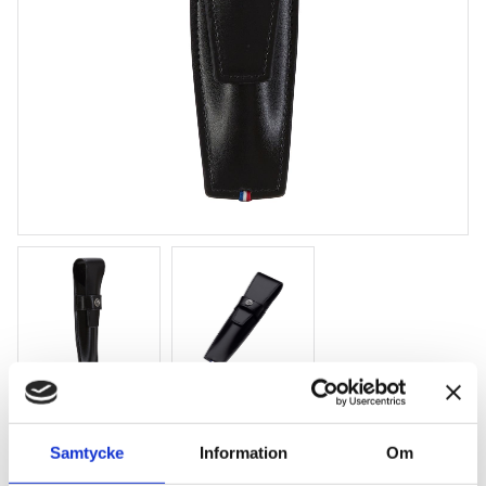
S.T. Dupont D-Line Pennetui
Samtycke
Information
Om
Pennetui för 1 penna