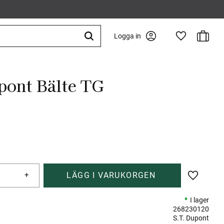
Kundva
Logga in
Favoriter
pont Bälte TG
+
Lägg till 
I lager
268230120
S.T. Dupont