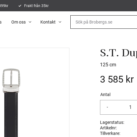
 899kr
Frakt från 35kr
s
Om oss
Kontakt
S.T. Du
125 cm
3 585
kr
Antal
-
Lagerstatus
Artikelnr
Tillverkare