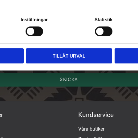
riv upp dig på vårt nyhetsbrev
Inställningar
Statistik
ost
mn
TILLÅT URVAL
SKICKA
r
Kundservice
Våra butiker