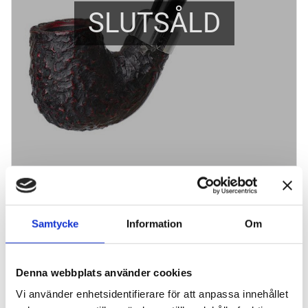
SLUTSÅLD
Peterson System Rustic 312
Modell: Bent Billiard / Längd: 135 mm / Höjd: 50mm /
Innerdiam.: 19 mm
Samtycke
Information
Om
1 530
kr
Denna webbplats använder cookies
BEVAKA
Vi använder enhetsidentifierare för att anpassa innehållet
Lägg till i favoriter