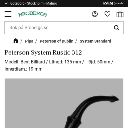
Göteborg - Stockholm - Malmö
Kundv
Meny
Favorite
Pipa
Peterson of Dublin
System Standard
Peterson System Rustic 312
Modell: Bent Billiard / Längd: 135 mm / Höjd: 50mm /
Innerdiam.: 19 mm