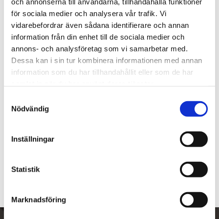
och annonserna till användarna, tillhandahålla funktioner
Lagerstatus
Slutsåld
för sociala medier och analysera vår trafik. Vi
Artikelnr
7414312
vidarebefordrar även sådana identifierare och annan
Tillverkare
Peterson of Dublin
information från din enhet till de sociala medier och
Visa alla produkter från Peterson of Dublin
annons- och analysföretag som vi samarbetar med.
Dessa kan i sin tur kombinera informationen med annan
information som du har tillhandahållit eller som de har
Om produkten
samlat in när du har använt deras tjänster.
S
Modell: Bent Billiard
Nödvändig
a
m
Mått
t
Inställningar
y
c
Om tillverkaren
k
Statistik
e
s
Marknadsföring
v
a