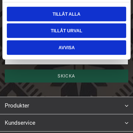
l
Skriv upp dig på vårt nyhetsbrev
TILLÅT ALLA
E-post
TILLÅT URVAL
AVVISA
Namn
SKICKA
Produkter
Kundservice