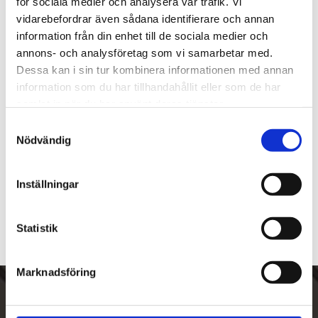
för sociala medier och analysera vår trafik. Vi
Tillverkare
Peterson of Dublin
vidarebefordrar även sådana identifierare och annan
Visa alla produkter från Peterson of Dublin
information från din enhet till de sociala medier och
annons- och analysföretag som vi samarbetar med.
Dessa kan i sin tur kombinera informationen med annan
Om produkten
information som du har tillhandahållit eller som de har
samlat in när du har använt deras tjänster.
Modell: Acorn
S
Nödvändig
a
Mått
m
t
Inställningar
y
Om tillverkaren
c
k
Statistik
e
s
Marknadsföring
v
a
Skriv upp dig på vårt nyhetsbrev
l