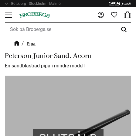
Göteborg - Stockholm - Malmö
Kundv
Meny
Favorite
Pipa
Peterson Junior Sand. Acorn
En sandblästrad pipa i mindre modell