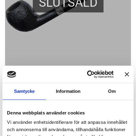
SLUTSÅLD
Peterson Junior Sand. Acorn
En sandblästrad pipa i mindre modell
Samtycke
Information
Om
1 330
kr
Denna webbplats använder cookies
BEVAKA
Lägg till i favoriter
Vi använder enhetsidentifierare för att anpassa innehållet
Lagerstatus
Slutsåld
och annonserna till användarna, tillhandahålla funktioner
Artikelnr
7403203