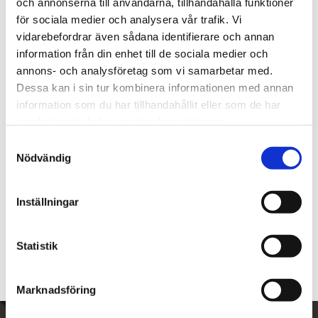
och annonserna till användarna, tillhandahålla funktioner
Lagerstatus
Slutsåld
för sociala medier och analysera vår trafik. Vi
Artikelnr
7405106
vidarebefordrar även sådana identifierare och annan
Tillverkare
Peterson of Dublin
information från din enhet till de sociala medier och
Visa alla produkter från Peterson of Dublin
annons- och analysföretag som vi samarbetar med.
Dessa kan i sin tur kombinera informationen med annan
information som du har tillhandahållit eller som de har
Om produkten
samlat in när du har använt deras tjänster.
S
Modell: Billiard
Nödvändig
a
m
Mått
t
Inställningar
y
c
Om tillverkaren
k
Statistik
e
s
Marknadsföring
v
a