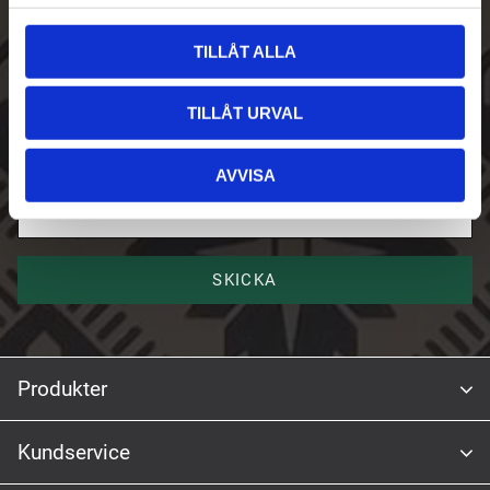
l
Skriv upp dig på vårt nyhetsbrev
TILLÅT ALLA
E-post
TILLÅT URVAL
AVVISA
Namn
SKICKA
Produkter
Kundservice