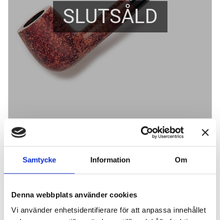
SLUTSÅLD
Peterson Aran Smooth 106
Modell: Billiard / Längd: 151 mm / Höjd: 49 mm /
Innerdiam.: 20 mm
Samtycke
Information
Om
1 610
kr
Denna webbplats använder cookies
BEVAKA
Vi använder enhetsidentifierare för att anpassa innehållet
Lägg till i favoriter