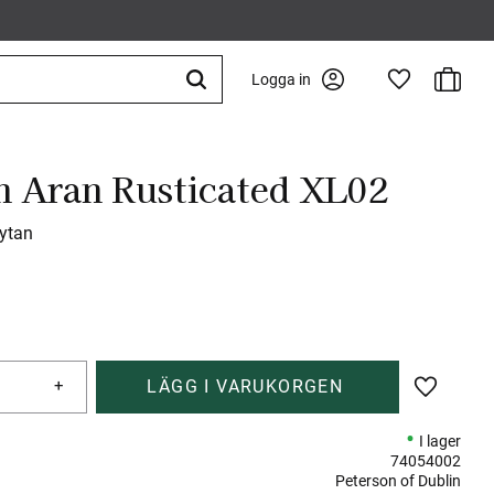
Kundva
Logga in
Favoriter
n Aran Rusticated XL02
ytan
+
Lägg till 
I lager
74054002
Peterson of Dublin