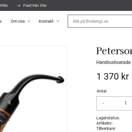
 899kr
Frakt från 35kr
s
Om oss
Kontakt
Peterso
Handrusticerade 
1 370
kr
Antal
-
Lagerstatus
Artikelnr
Tillverkare