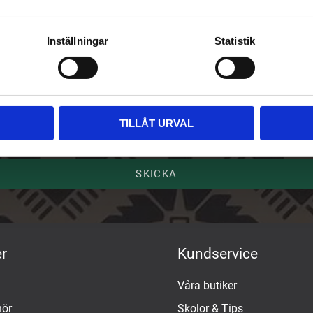
riv upp dig på vårt nyhetsbrev
Inställningar
Statistik
ost
mn
TILLÅT URVAL
SKICKA
r
Kundservice
Våra butiker
hör
Skolor & Tips