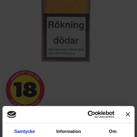
Partagas Club 10 st
Format: Cigarillos /9x95 mm / Kuba
Samtycke
Information
Om