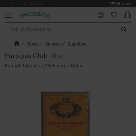
Göteborg - Stockholm - Malmö
Fri frakt 899kr
Kundv
Meny
Favorite
Tobak
Cigarrer
Cigariller
Partagas Club 10 st
Format: Cigarillos /9x95 mm / Kuba