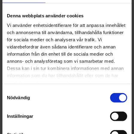
155
kr
Denna webbplats använder cookies
Antal
Vi använder enhetsidentifierare för att anpassa innehållet
-
+
och annonserna till användarna, tillhandahålla funktioner
för sociala medier och analysera vår trafik. Vi
vidarebefordrar även sådana identifierare och annan
Lägg till 
information från din enhet till de sociala medier och
Lagerstatus
I lager
annons- och analysföretag som vi samarbetar med.
Artikelnr
4612220560
Hej!
Dessa kan i sin tur kombinera informationen med annan
Tillverkare
Habanos
information som du har tillhandahållit eller som de har
Visa alla produkter från Habanos
För att få handla tobak på Brobergs.se
samlat in när du har använt deras tjänster.
behöver du ha fyllt 18 år.
S
I kassan ber vi dig att legitimera dig med
Nödvändig
a
Om produkten
BankID.
m
t
Du kan läsa mer om hur du handlar tobak på
Format: Cigarillos / 9x95 mm / Kuba
Inställningar
y
sidan
hur handlar jag
eller se våra
köpvillkor
.
Förpackning:
10 st cigariller i en ask.
c