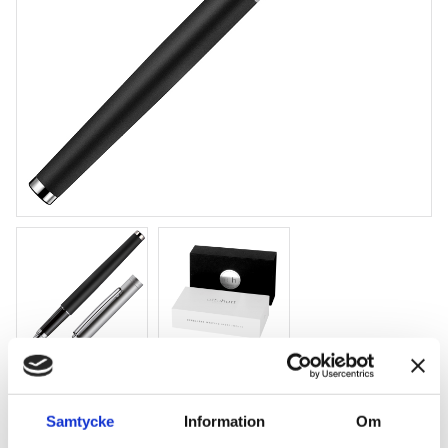
Otto Hutt D01 Svart rollerball
Samtycke
Information
Om
Rollerball