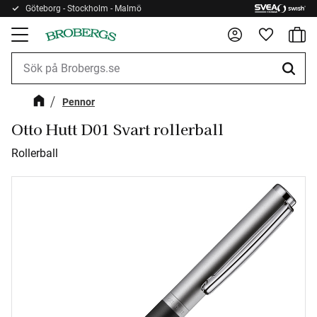
Göteborg - Stockholm - Malmö
Kundv
Meny
Favorite
Pennor
Otto Hutt D01 Svart rollerball
Rollerball