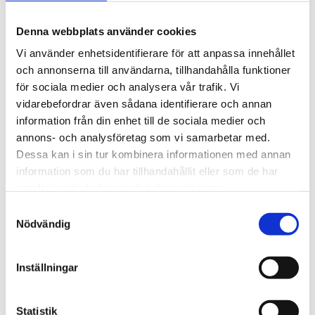
1 525
kr
Denna webbplats använder cookies
Antal
Vi använder enhetsidentifierare för att anpassa innehållet
och annonserna till användarna, tillhandahålla funktioner
-
+
för sociala medier och analysera vår trafik. Vi
vidarebefordrar även sådana identifierare och annan
Lägg till 
information från din enhet till de sociala medier och
annons- och analysföretag som vi samarbetar med.
Lagerstatus
I lager
Artikelnr
561002
Dessa kan i sin tur kombinera informationen med annan
Tillverkare
Otto Hutt
information som du har tillhandahållit eller som de har
Visa alla produkter från Otto Hutt
samlat in när du har använt deras tjänster.
S
Nödvändig
a
Om produkten
m
t
Inställningar
Pennkroppen är tillverkad i mässing med en mattlackad
y
len yta. Detaljerna är pläterade i Ruthenium som är en
c
metall vilken är känd för sin hållbarhet och svartaktiga
k
Statistik