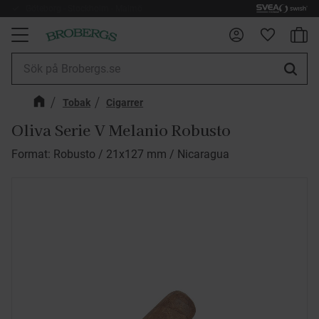
Göteborg - Stockholm - Malmö
Fri frakt 899kr
Kundv
Meny
Favorite
Tobak
Cigarrer
Oliva Serie V Melanio Robusto
Format: Robusto / 21x127 mm / Nicaragua