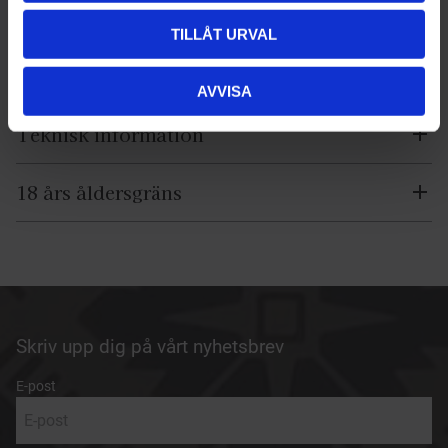
av tradition. Cigarrerna är full i styrka med härliga toner av
TILLÅT URVAL
läder och kryddor.
Förpackning
: Trälåda med 10 st cigarrer
AVVISA
Teknisk information
18 års åldersgräns
Skriv upp dig på vårt nyhetsbrev
E-post