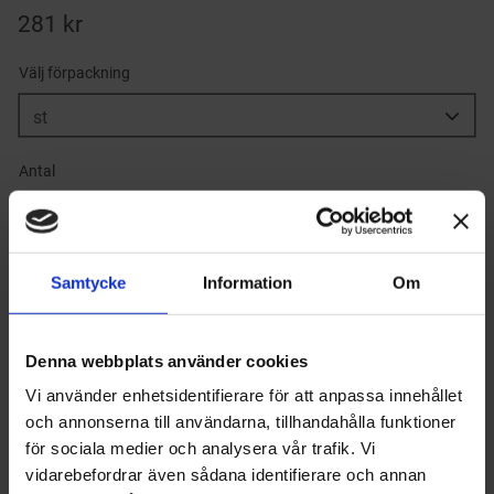
281
kr
Välj förpackning
Antal
-
+
Lägg till 
Samtycke
Information
Om
Lagerstatus
I lager
Artikelnr
466
Tillverkare
Oliva
Denna webbplats använder cookies
Visa alla produkter från Oliva
Vi använder enhetsidentifierare för att anpassa innehållet
och annonserna till användarna, tillhandahålla funktioner
för sociala medier och analysera vår trafik. Vi
Om produkten
vidarebefordrar även sådana identifierare och annan