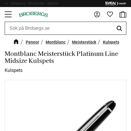
Göteborg - Stockholm - Malmö
Fri frakt 899kr
Kundv
Meny
Favorite
Pennor
Montblanc
Meisterstück
Kulspets
Montblanc Meisterstück Platinum Line
Midsize Kulspets
Kulspets