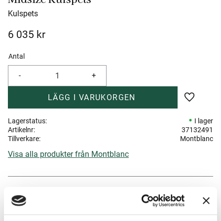
Kulspets
6 035
kr
Antal
-
+
Lägg till 
Lagerstatus
I lager
Artikelnr
37132491
Tillverkare
Montblanc
Visa alla produkter från Montblanc
Om produkten
Montblanc Meisterstück‑serien är en av världens mest