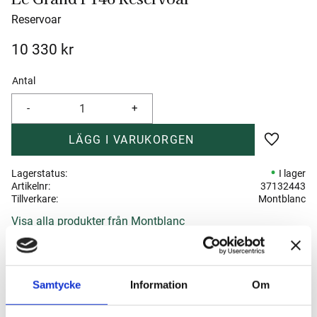
Reservoar
10 330
kr
Antal
-
+
Lägg till 
Lagerstatus
I lager
Artikelnr
37132443
Tillverkare
Montblanc
Visa alla produkter från Montblanc
Om produkten
Samtycke
Information
Om
Montblanc Meisterstück‑serien är en av världens mest