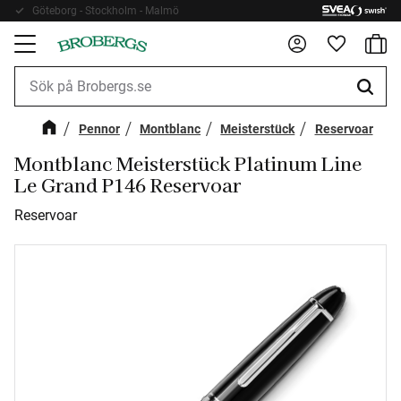
Göteborg - Stockholm - Malmö
Fri frakt 899kr
Kundv
Meny
Favorite
Pennor
Montblanc
Meisterstück
Reservoar
Montblanc Meisterstück Platinum Line
Le Grand P146 Reservoar
Reservoar