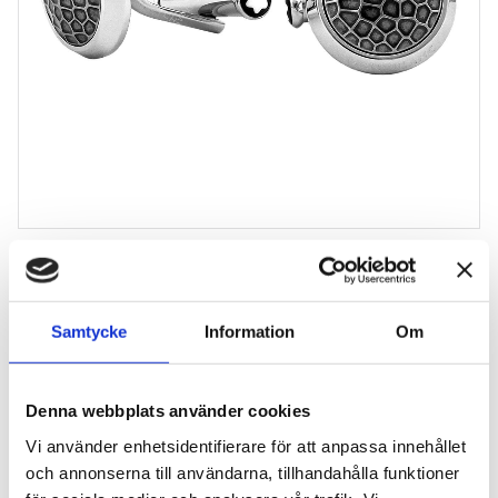
Montblanc Manschettknapp Sartorial
Stianless
3 820
kr
Samtycke
Information
Om
Antal
Denna webbplats använder cookies
-
+
Vi använder enhetsidentifierare för att anpassa innehållet
och annonserna till användarna, tillhandahålla funktioner
Lägg till 