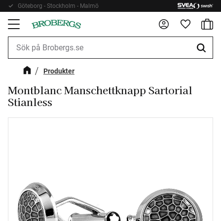
Göteborg - Stockholm - Malmö
Kundv
Meny
Favorite
Produkter
Montblanc Manschettknapp Sartorial
Stianless