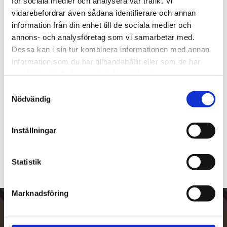
för sociala medier och analysera vår trafik. Vi
vidarebefordrar även sådana identifierare och annan
Lagerstatus
I lager
Artikelnr
37124207
information från din enhet till de sociala medier och
Tillverkare
Montblanc
annons- och analysföretag som vi samarbetar med.
Visa alla produkter från Montblanc
Dessa kan i sin tur kombinera informationen med annan
information som du har tillhandahållit eller som de har
samlat in när du har använt deras tjänster.
Om produkten
S
Nödvändig
a
Runda manschettknappar i rostfritt stål.
m
t
Inställningar
y
Om tillverkaren
c
k
Statistik
e
s
Marknadsföring
v
a
Skriv upp dig på vårt nyhetsbrev
l