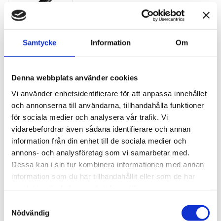
Samtycke
Information
Om
Montblanc Heritage Baby Svart
Rollerball
Denna webbplats använder cookies
Rollerball
Vi använder enhetsidentifierare för att anpassa innehållet
6 850
kr
och annonserna till användarna, tillhandahålla funktioner
för sociala medier och analysera vår trafik. Vi
vidarebefordrar även sådana identifierare och annan
BEVAKA
Lägg till i favoriter
information från din enhet till de sociala medier och
annons- och analysföretag som vi samarbetar med.
Lagerstatus
Slutsåld
Dessa kan i sin tur kombinera informationen med annan
Artikelnr
37127852
Tillverkare
Montblanc
information som du har tillhandahållit eller som de har
samlat in när du har använt deras tjänster.
Visa alla produkter från Montblanc
S
Nödvändig
a