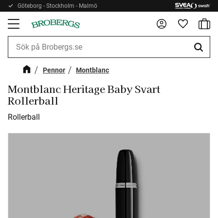
Göteborg - Stockholm - Malmö
Kundv
Meny
Favorite
Pennor
Montblanc
Montblanc Heritage Baby Svart
Rollerball
Rollerball