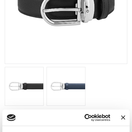
Montblanc bälte Horseshoe svart/blå
120 cm