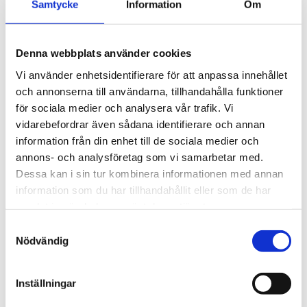
Samtycke
Information
Om
3 915
kr
Antal
Denna webbplats använder cookies
-
+
Vi använder enhetsidentifierare för att anpassa innehållet
och annonserna till användarna, tillhandahålla funktioner
för sociala medier och analysera vår trafik. Vi
Lägg till 
vidarebefordrar även sådana identifierare och annan
Lagerstatus
I lager
information från din enhet till de sociala medier och
Artikelnr
37128756
annons- och analysföretag som vi samarbetar med.
Tillverkare
Montblanc
Dessa kan i sin tur kombinera informationen med annan
Visa alla produkter från Montblanc
information som du har tillhandahållit eller som de har
samlat in när du har använt deras tjänster.
S
Om produkten
Nödvändig
a
m
Bältet har ett hästskospänne med blank palladiumfinish
t
och är vändbart med en slät blå sida och en svart sida med
Inställningar
y
struktur. Längden kan enkelt justeras genom att knäppa