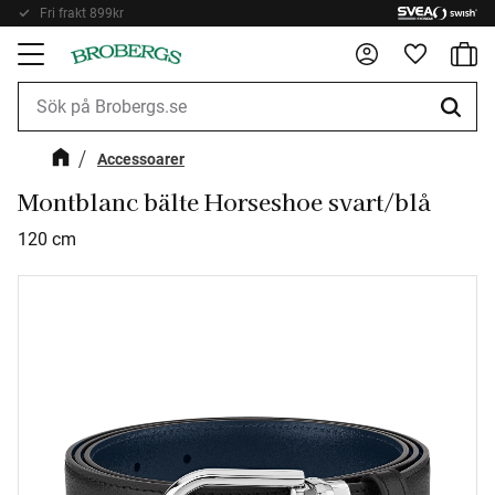
Fri frakt 899kr
Kundv
Meny
Favorite
Accessoarer
Montblanc bälte Horseshoe svart/blå
120 cm