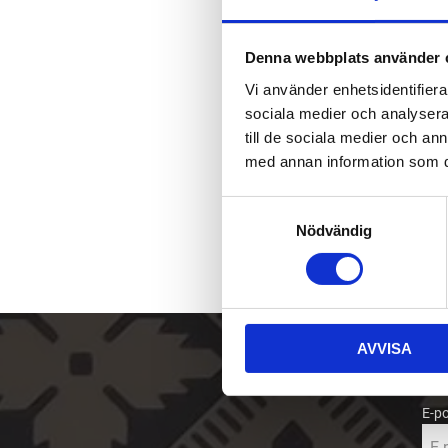
Denna webbplats använder 
Vi använder enhetsidentifierar
sociala medier och analysera 
till de sociala medier och a
med annan information som du 
S
Nödvändig
a
m
t
y
c
AVVISA
k
Sk
e
s
E-p
v
a