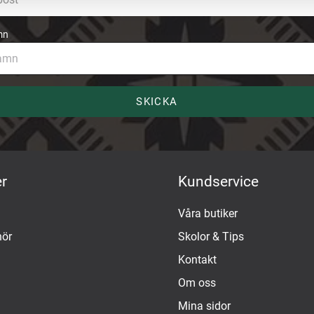
mn
SKICKA
r
Kundservice
Våra butiker
hör
Skolor & Tips
Kontakt
Om oss
Mina sidor