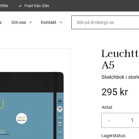
 899kr
Frakt från 35kr
s
Om oss
Kontakt
Leucht
A5
Sketchbok i storl
295
kr
Antal
-
Lagerstatus