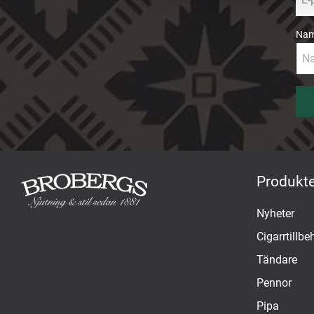
l
Na
Produkte
Nyheter
Cigarrtillbe
Tändare
Pennor
Pipa