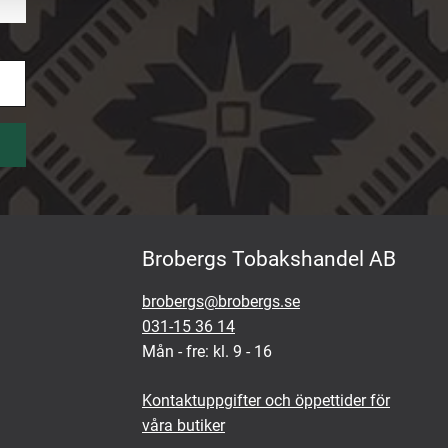
Brobergs Tobakshandel AB
brobergs@brobergs.se
031-15 36 14
Mån - fre: kl. 9 - 16
Kontaktuppgifter och öppettider för
våra butiker