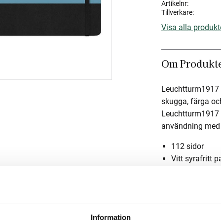
Artikelnr
Tillverkare
Visa alla produk
Om Produkt
Leuchtturm1917 Sk
skugga, färga oc
Leuchtturm1917 h
användning med bl
112 sidor
Vitt syrafritt 
Tjockt papper
Innerficka
Märkband
Snodd som hål
Information
Trådbunden