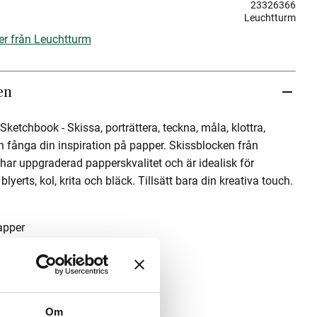
23326366
Leuchtturm
ter från Leuchtturm
en
etchbook - Skissa, porträttera, teckna, måla, klottra,
h fånga din inspiration på papper. Skissblocken från
ar uppgraderad papperskvalitet och är idealisk för
yerts, kol, krita och bläck. Tillsätt bara din kreativa touch.
papper
 (150 g/m2)
ler ihop anteckningsboken
Om