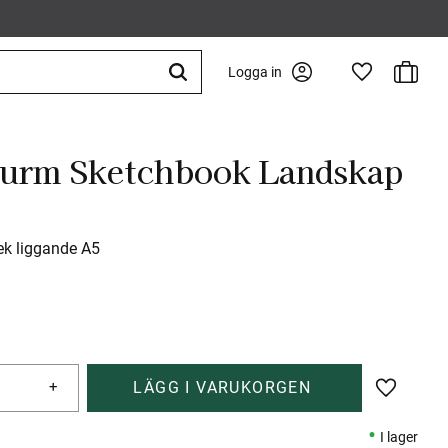
Kundva
Logga in
Favoriter
turm Sketchbook Landskap
ek liggande A5
+
Lägg till 
I lager