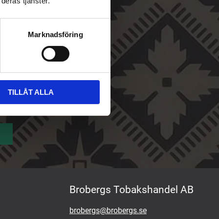
deras tjänster.
Marknadsföring
TILLÅT ALLA
Brobergs Tobakshandel AB
brobergs@brobergs.se