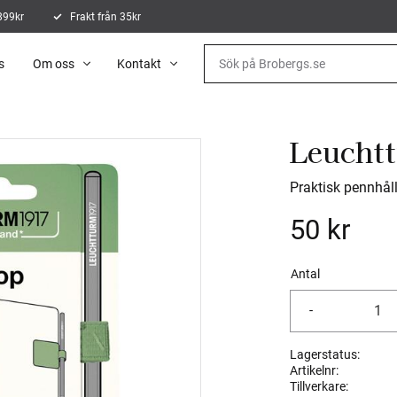
 899kr
Frakt från 35kr
s
Om oss
Kontakt
Leuchtt
Praktisk pennhål
50
kr
Antal
-
Lagerstatus
Artikelnr
Tillverkare