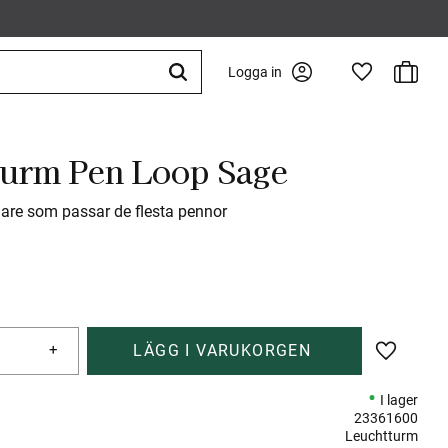
Kundva
Logga in
Favoriter
urm Pen Loop Sage
lare som passar de flesta pennor
+
Lägg till 
I lager
23361600
Leuchtturm