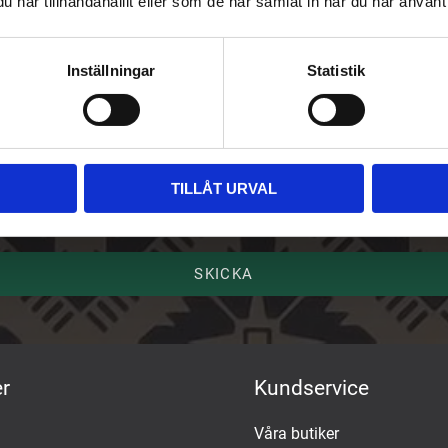
har tillhandahållit eller som de har samlat in när du har använt 
riv upp dig på vårt nyhetsbrev
Inställningar
Statistik
ost
mn
TILLÅT URVAL
SKICKA
r
Kundservice
Våra butiker