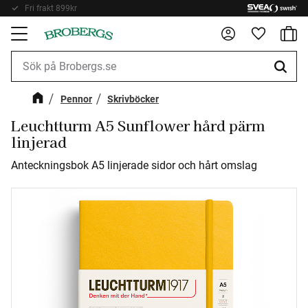
Fri frakt 899kr
Kundv
Meny
Favorite
Pennor
Skrivböcker
Leuchtturm A5 Sunflower hård pärm
linjerad
Anteckningsbok A5 linjerade sidor och hårt omslag