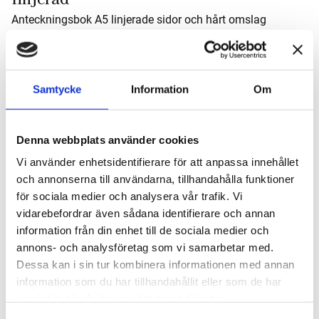
Anteckningsbok A5 linjerade sidor och hårt omslag
290
kr
Antal
Samtycke
Information
Om
-
+
Denna webbplats använder cookies
Lägg till 
Vi använder enhetsidentifierare för att anpassa innehållet
Artikelnr
23373987
och annonserna till användarna, tillhandahålla funktioner
Tillverkare
Leuchtturm
för sociala medier och analysera vår trafik. Vi
Visa alla produkter från Leuchtturm
vidarebefordrar även sådana identifierare och annan
information från din enhet till de sociala medier och
annons- och analysföretag som vi samarbetar med.
Om Produkten
Dessa kan i sin tur kombinera informationen med annan
information som du har tillhandahållit eller som de har
En stilren och högkvalitativ anteckningsbok fråaring;n
samlat in när du har använt deras tjänster.
Leuchtturm1917, perfekt för dig som vill ha full frihet att