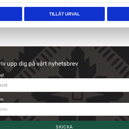
TILLÅT URVAL
riv upp dig på vårt nyhetsbrev
ost
mn
SKICKA