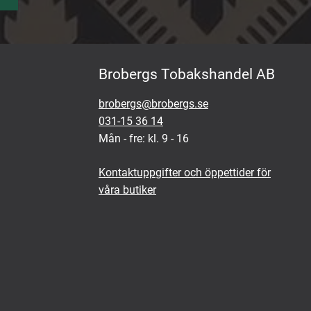
Brobergs Tobakshandel AB
brobergs@brobergs.se
031-15 36 14
Mån - fre: kl. 9 - 16
Kontaktuppgifter och öppettider för
våra butiker