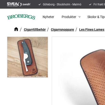
Göteborg - Stockholm - Malmö
Fri frakt
Nyheter
Produkter
Skolor & Tip
Cigarrtillbehör
Cigarrsnoppare
Les Fines Lames