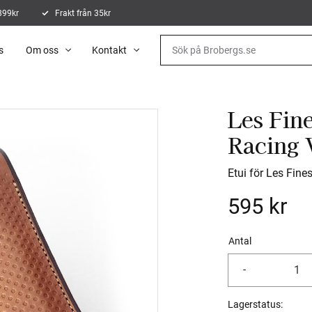
 899kr
Frakt från 35kr
s
Om oss
Kontakt
Les Fin
Racing 
Etui för Les Fin
595
kr
Antal
-
Lagerstatus