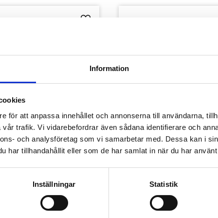
Lägg till i favoriter
Information
cookies
e för att anpassa innehållet och annonserna till användarna, tillh
vår trafik. Vi vidarebefordrar även sådana identifierare och anna
nnons- och analysföretag som vi samarbetar med. Dessa kan i sin
har tillhandahållit eller som de har samlat in när du har använt 
 Lames Micarta Caramel
Les Fines Lames Compass
Nicaragua
garrkniv
Ihopfällbar cigarrkniv
Inställningar
Statistik
2 195
kr