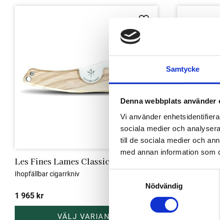
Lägg till i favoriter
Samtycke
Denna webbplats använder 
Vi använder enhetsidentifierar
sociala medier och analysera 
till de sociala medier och a
med annan information som du 
Les Fines Lames Classic Olive Wood
Les Fines
Ihopfällbar cigarrkniv
Ihopfällbar ci
S
Nödvändig
a
1 965
kr
1 965
kr
m
t