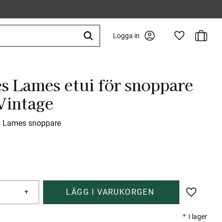
Kundva
Logga in
Favoriter
es Lames etui för snoppare
Vintage
es Lames snoppare
+
Lägg till 
I lager