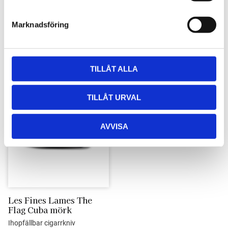
e
Compass Carbon fiber
Compass Acacia 
Nicaragua
s
Ihopfällbar cigarrkniv
Ihopfällbar cigarrkniv
Marknadsföring
v
2 475
kr
2 195
kr
a
l
TILLÅT ALLA
TILLÅT URVAL
Lägg till i favoriter
AVVISA
Les Fines Lames The 
Flag Cuba mörk
Ihopfällbar cigarrkniv