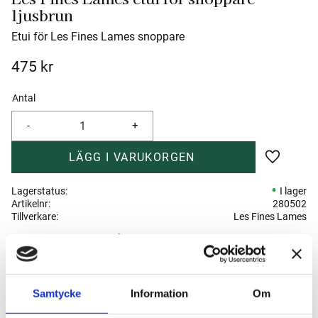
ljusbrun
Etui för Les Fines Lames snoppare
475
kr
Antal
-
+
Lägg till 
Lagerstatus
I lager
Artikelnr
280502
Tillverkare
Les Fines Lames
Visa alla produkter från Les Fines Lames
Om produkten
Samtycke
Information
Om