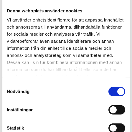
Etui i kalvläder för Les Fines Lames snoppare.
Denna webbplats använder cookies
Om tillverkaren
Vi använder enhetsidentifierare för att anpassa innehållet
och annonserna till användarna, tillhandahålla funktioner
för sociala medier och analysera vår trafik. Vi
vidarebefordrar även sådana identifierare och annan
information från din enhet till de sociala medier och
Relaterade produkter
annons- och analysföretag som vi samarbetar med.
Dessa kan i sin tur kombinera informationen med annan
information som du har tillhandahållit eller som de har
Lägg till i favoriter
Lägg ti
samlat in när du har använt deras tjänster.
S
Nödvändig
a
m
t
Inställningar
y
c
k
Statistik
Les Fines Lames 
Les Fines Lames 