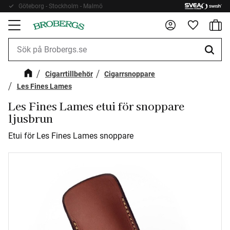
Göteborg - Stockholm - Malmö
Fri frakt 899kr
Kundv
Meny
Favorite
Cigarrtillbehör
Cigarrsnoppare
Les Fines Lames
Les Fines Lames etui för snoppare
ljusbrun
Etui för Les Fines Lames snoppare