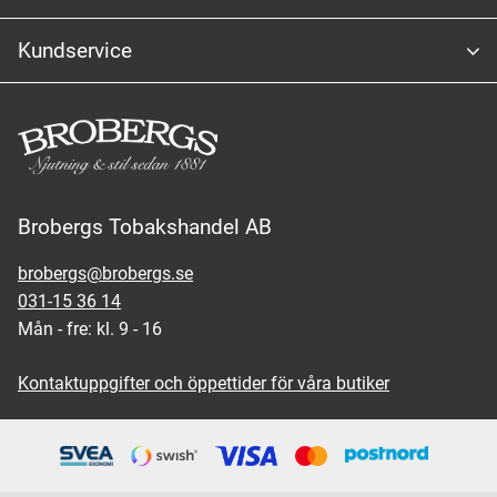
Kundservice
Brobergs Tobakshandel AB
brobergs@brobergs.se
031-15 36 14
Mån - fre: kl. 9 - 16
Kontaktuppgifter och öppettider för våra butiker