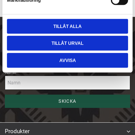
v
a
l
TILLÅT ALLA
Skriv upp dig på vårt nyhetsbrev
TILLÅT URVAL
E-post
AVVISA
Namn
SKICKA
Produkter