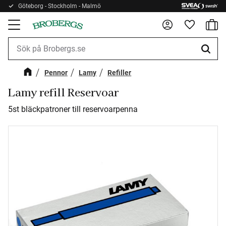
Göteborg - Stockholm - Malmö
Kundv
Meny
Favorite
Pennor
Lamy
Refiller
Lamy refill Reservoar
5st bläckpatroner till reservoarpenna