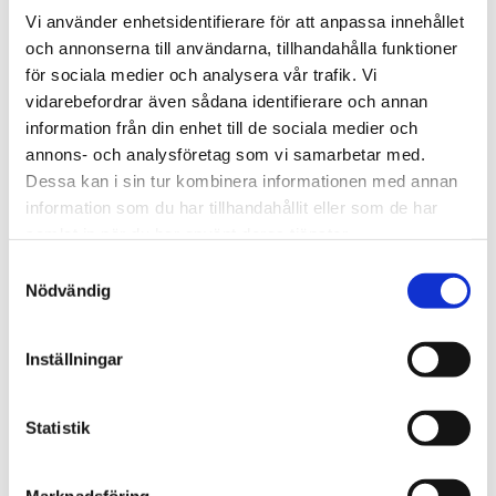
Antal
Vi använder enhetsidentifierare för att anpassa innehållet
-
+
och annonserna till användarna, tillhandahålla funktioner
för sociala medier och analysera vår trafik. Vi
vidarebefordrar även sådana identifierare och annan
Lägg till 
information från din enhet till de sociala medier och
Lagerstatus
I lager
annons- och analysföretag som vi samarbetar med.
Artikelnr
5902075
Dessa kan i sin tur kombinera informationen med annan
Tillverkare
Lamy
information som du har tillhandahållit eller som de har
Visa alla produkter från Lamy
samlat in när du har använt deras tjänster.
S
Nödvändig
a
Om produkten
m
t
Inställningar
Bläckpatron för LAMYs reservoarpennor. Denna refill
y
passar också de pennor från Aurora som använder
c
patroner.
k
Statistik
Patronerna kommer i 5-pack
e
s
Marknadsföring